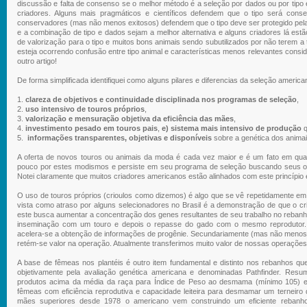
discussão e falta de consenso se o melhor método é a seleção por dados ou por tip
criadores. Alguns mais pragmáticos e científicos defendem que o tipo será conse
conservadores (mas não menos exitosos) defendem que o tipo deve ser protegido pe
e a combinação de tipo e dados sejam a melhor alternativa e alguns criadores lá estão
de valorização para o tipo e muitos bons animais sendo subutilizados por não terem a 
esteja ocorrendo confusão entre tipo animal e características menos relevantes cons
outro artigo!
De forma simplificada identifiquei como alguns pilares e diferencias da seleção america
clareza de objetivos e continuidade disciplinada nos programas de seleção
,
uso intensivo de touros próprios
,
valorização e mensuração objetiva da eficiência das mães
,
investimento pesado em touros pais
,
e) sistema mais intensivo de produção
informações transparentes, objetivas e disponíveis
sobre a genética dos animai
A oferta de novos touros ou animais da moda é cada vez maior e é um fato em qual
pouco por estes modismos e persiste em seu programa de seleção buscando seus obj
Notei claramente que muitos criadores americanos estão alinhados com este princípio e
O uso de touros próprios (
crioulos
como dizemos) é algo que se vê repetidamente em t
vista como atraso por alguns selecionadores no Brasil é a demonstração de que o c
este busca aumentar a concentração dos genes resultantes de seu trabalho no reban
inseminação com um touro e depois o repasse do gado com o mesmo reprodutor. 
acelera-se a obtenção de informações de progênie. Secundariamente (mas não menos im
retém-se valor na operação. Atualmente transferimos muito valor de nossas operações 
A base de fêmeas nos plantéis é outro item fundamental e distinto nos rebanhos q
objetivamente pela avaliação genética americana e denominadas
Pathfinder
. Resum
produtos acima da média da raça para Índice de Peso ao desmama (mínimo 105) e 
fêmeas com eficiência reprodutiva e capacidade leiteira para desmamar um terneiro d
mães superiores desde 1978 o americano vem construindo um eficiente rebanh