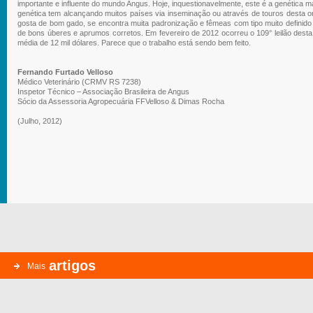
importante e influente do mundo Angus. Hoje, inquestionavelmente, este é a genética m
genética tem alcançando muitos países via inseminação ou através de touros desta 
gosta de bom gado, se encontra muita padronização e fêmeas com tipo muito definid
de bons úberes e aprumos corretos. Em fevereiro de 2012 ocorreu o 109° leilão des
média de 12 mil dólares. Parece que o trabalho está sendo bem feito.
Fernando Furtado Velloso
Médico Veterinário (CRMV RS 7238)
Inspetor Técnico – Associação Brasileira de Angus
Sócio da Assessoria Agropecuária FFVelloso & Dimas Rocha
(Julho, 2012)
artigos
Mais