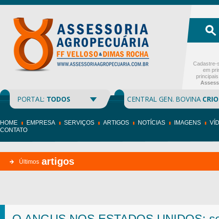
Cadastre-s
em pri
principai
Assess
PORTAL:
TODOS
CENTRAL GEN. BOVINA
CRIO
HOME
EMPRESA
SERVIÇOS
ARTIGOS
NOTÍCIAS
IMAGENS
VÍ
CONTATO
artigos
Últimos
O ANGUS NOS ESTADOS UNIDOS: sem