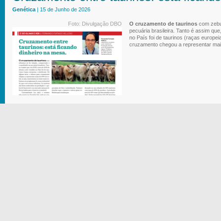
Genética
| 15 de Junho de 2026
Foto: Divulgação DBO
O cruzamento de taurinos
com zebuí
pecuária brasileira. Tanto é assim q
no País foi de taurinos (raças europei
cruzamento chegou a representar mais 