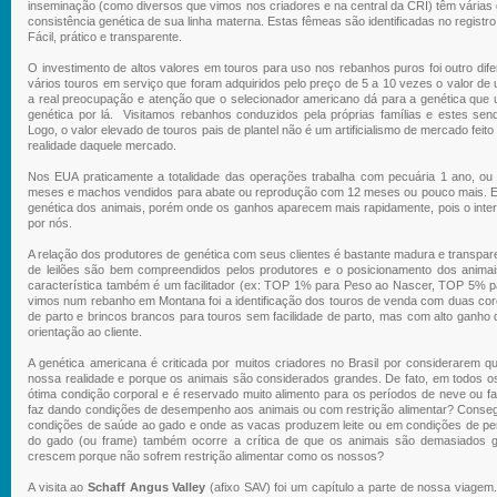
inseminação (como diversos que vimos nos criadores e na central da CRI) têm vária
consistência genética de sua linha materna. Estas fêmeas são identificadas no registr
Fácil, prático e transparente.
O investimento de altos valores em touros para uso nos rebanhos puros foi outro dif
vários touros em serviço que foram adquiridos pelo preço de 5 a 10 vezes o valor de
a real preocupação e atenção que o selecionador americano dá para a genética que u
genética por lá. Visitamos rebanhos conduzidos pela próprias famílias e estes send
Logo, o valor elevado de touros pais de plantel não é um artificialismo de mercado feit
realidade daquele mercado.
Nos EUA praticamente a totalidade das operações trabalha com pecuária 1 ano, o
meses e machos vendidos para abate ou reprodução com 12 meses ou pouco mais. Est
genética dos animais, porém onde os ganhos aparecem mais rapidamente, pois o inte
por nós.
A relação dos produtores de genética com seus clientes é bastante madura e transpar
de leilões são bem compreendidos pelos produtores e o posicionamento dos anima
característica também é um facilitador (ex: TOP 1% para Peso ao Nascer, TOP 5% pa
vimos num rebanho em Montana foi a identificação dos touros de venda com duas core
de parto e brincos brancos para touros sem facilidade de parto, mas com alto ganho
orientação ao cliente.
A genética americana é criticada por muitos criadores no Brasil por considerarem
nossa realidade e porque os animais são considerados grandes. De fato, em todos o
ótima condição corporal e é reservado muito alimento para os períodos de neve ou fa
faz dando condições de desempenho aos animais ou com restrição alimentar? Consegu
condições de saúde ao gado e onde as vacas produzem leite ou em condições de pe
do gado (ou frame) também ocorre a crítica de que os animais são demasiados
crescem porque não sofrem restrição alimentar como os nossos?
A visita ao
Schaff Angus Valley
(afixo SAV) foi um capítulo a parte de nossa viagem