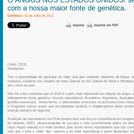
com a nossa maior fonte de genética.
Genética
| 01 de Julho de 2012
Imprimir
Imprimir em PDF
(Julho, 2012)
Saudações.
Tive a oportunidade de participar de mais uma gira visitando rebanhos de Angus 
visitamos criadores nos estados de Iowa, Dakota do Sul, Dakota do Norte e Montana
até o norte do país.
Não há como contestar que os EUA é o país mais importante na seleção do Angus 
indiretamente desta genética. Usando reprodutores Brasileiros, Argentinos, Australi
genética americana. Desta forma, o selecionador americano se posiciona como real pr
e Uruguaios somos quase que na totalidade usuários e multiplicadores deste produ
seleção animal e de negócios.
A seleção de reprodutores nos EUA sempre teve sua força e consistência em programa
de rebanho, DEPs, ultrassonografia de carcaça e mais recentemente dados de efici
regra segue valendo e é muito positiva, pois assim temos reprodutores que são conse
noto que o bom e velho ̎tipo ̎ passou a ter mais importância e quem demandou ist