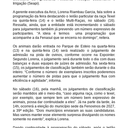
Irrigação (Seapi).
A gerente executiva da Arco, Lorena Riambau Garcia, fala sobre a
programação da feira destacando o leilão particular da raça Texel
na quinta-feira (14) e o leilão Multi-Raças, no sábado (16).
Ressalta, ainda, que a entidade está incrementando o sábado
para julgamentos também já prevendo um número expressivo de
participantes. “A ideia é termos uma programação que
acompanhe a da Fenasul que se encerra no domingo”, reitera.
Os animais darão entrada no Parque de Esteio na quarta-feira
(13) e na quinta-feira (14) será realizado o julgamento de
admissão na pista de ovinos, conforme ocorre na Expointer.
Segundo Lorena, o julgamento será durante todo o dia com duas
balanças e duas equipes de juízes de admissão. Na sexta-feira
(15), os julgamentos de classificação também serão durante o dia
inteiro. “Conforme o número de exemplares inscritos poderemos
aumentar o número de pistas para que o julgamento flua com
eficiência e agilidade”, informa.
No sábado (16), pela manhã, os julgamentos de classificação
serão mantidos até o meio-dia, “caso alguma raça, como o texel,
por exemplo, que sempre tem um número bem expressivo de
animais, possa dar continuidade a eles”. Já na parte da tarde, às
14h, ocorrerá a eleição do município sede da Fenovinos de 2027,
a 39ª edição. “Dois municípios enviaram as suas candidaturas.
Mas vamos manter esse elemento surpresa divulgando os nomes
somente no evento”, explica Lorena.
Dando continuidade à programação do sábado, após o leilão