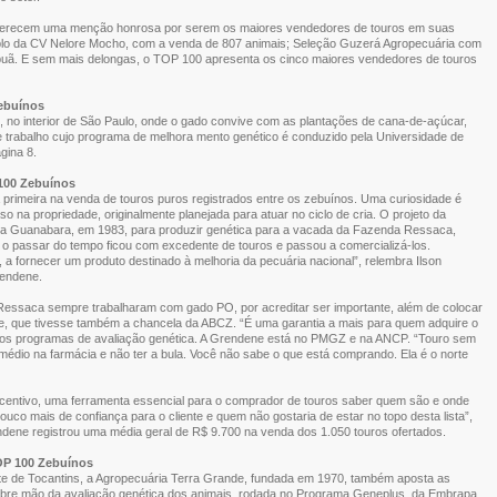
 merecem uma menção honrosa por serem os maiores vendedores de touros em suas
plo da CV Nelore Mocho, com a venda de 807 animais; Seleção Guzerá Agropecuária com
uã. E sem mais delongas, o TOP 100 apresenta os cinco maiores vendedores de touros
ebuínos
 no interior de São Paulo, onde o gado convive com as plantações de cana-de-açúcar,
e trabalho cujo programa de melhora mento genético é conduzido pela Universidade de
gina 8.
100 Zebuínos
a primeira na venda de touros puros registrados entre os zebuínos. Uma curiosidade é
o na propriedade, originalmente planejada para atuar no ciclo de cria. O projeto da
 Guanabara, em 1983, para produzir genética para a vacada da Fazenda Ressaca,
o passar do tempo ficou com excedente de touros e passou a comercializá-los.
a fornecer um produto destinado à melhoria da pecuária nacional”, relembra Ilson
rendene.
Ressaca sempre trabalharam com gado PO, por acreditar ser importante, além de colocar
 que tivesse também a chancela da ABCZ. “É uma garantia a mais para quem adquire o
a dos programas de avaliação genética. A Grendene está no PMGZ e na ANCP. “Touro sem
dio na farmácia e não ter a bula. Você não sabe o que está comprando. Ela é o norte
centivo, uma ferramenta essencial para o comprador de touros saber quem são e onde
co mais de confiança para o cliente e quem não gostaria de estar no topo desta lista”,
ndene registrou uma média geral de R$ 9.700 na venda dos 1.050 touros ofertados.
OP 100 Zebuínos
e de Tocantins, a Agropecuária Terra Grande, fundada em 1970, também aposta as
abre mão da avaliação genética dos animais, rodada no Programa Geneplus, da Embrapa