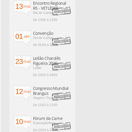
Encontro Regional
13
mai
RS - VETLÍDER
Dia de Campo
De 13/05 à 13/05
Convenção
01
abr
Dia de Campo
De 01/04 à 30/04
Leilão Charolês
23
mar
Figueira 2026
Leilão
De 23/03 à 24/03
Congresso Mundial
12
mar
Brangus
Viagem / Tour Técnico
De 12/03 à 17/03
Fórum da Carne
10
mar
Exposição/feira
De 10/03 à 10/03