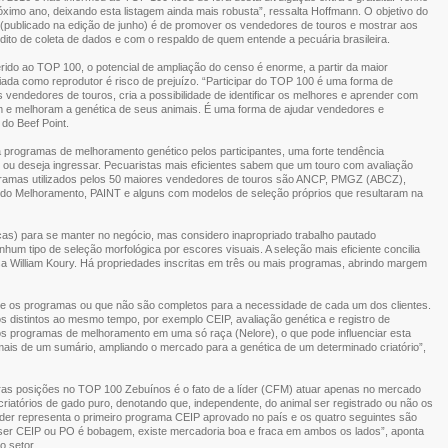
óximo ano, deixando esta listagem ainda mais robusta”, ressalta Hoffmann. O objetivo do
(publicado na edição de junho) é de promover os vendedores de touros e mostrar aos
nédito de coleta de dados e com o respaldo de quem entende a pecuária brasileira.
do ao TOP 100, o potencial de ampliação do censo é enorme, a partir da maior
oiada como reprodutor é risco de prejuízo. “Participar do TOP 100 é uma forma de
 vendedores de touros, cria a possibilidade de identificar os melhores e aprender com
m e melhoram a genética de seus animais. É uma forma de ajudar vendedores e
do Beef Point.
a programas de melhoramento genético pelos participantes, uma forte tendência
ou deseja ingressar. Pecuaristas mais eficientes sabem que um touro com avaliação
ogramas utilizados pelos 50 maiores vendedores de touros são ANCP, PMGZ (ABCZ),
 do Melhoramento, PAINT e alguns com modelos de seleção próprios que resultaram na
cas) para se manter no negócio, mas considero inapropriado trabalho pautado
hum tipo de seleção morfológica por escores visuais. A seleção mais eficiente concilia
a William Koury. Há propriedades inscritas em três ou mais programas, abrindo margem
re os programas ou que não são completos para a necessidade de cada um dos clientes.
dos distintos ao mesmo tempo, por exemplo CEIP, avaliação genética e registro de
tos programas de melhoramento em uma só raça (Nelore), o que pode influenciar esta
mais de um sumário, ampliando o mercado para a genética de um determinado criatório”,
as posições no TOP 100 Zebuínos é o fato de a líder (CFM) atuar apenas no mercado
iatórios de gado puro, denotando que, independente, do animal ser registrado ou não os
 líder representa o primeiro programa CEIP aprovado no país e os quatro seguintes são
 ser CEIP ou PO é bobagem, existe mercadoria boa e fraca em ambos os lados”, aponta
o setor.