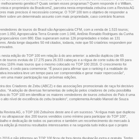
e melhoramento genético? Quais seriam esses programas? Quem responde é o William,
nista e proprietário da BrasilcomZ, parceira nesta empreitada zebuína com a Revista AG
adores mais precisos é necessário começar. O TOP 100 tem o objetivo de responder a
inferir sobre um determinado assunto com mais propriedade, caso contrário ficamos
vendedores de touros do Brasil são Agropecuária CFM, com a venda de 1.515 touros;
com 1.050, Agropecuária Terra Grande com 1.046, Antônio Ronaldo Rodrigues da Cunha
ropecuários com 880. Elas superaram outras 126 propriedades e todas as 131
s. Ainda longe daqueles 50 mil citados, todavia, note que 50 criatórios respondem por
provados.
nesta edição do TOP 100 em relação à do ano anterior: a adesão duplicou (de 65
em de touros evoluiu de 17.275 para 26.333 cabeças e a régua de corte subiu de 69 para
ofertou 116% mais touros que o mesmo colocado no TOP 100 2016. O crescimento foi
adores, é cedo para comemorar. “É pouco para afirmar que o ranking é a realidade do
ativa inovadora leve um tempo para ser compreendida e gerar maior repercussão”,
o em uma maior participação nas próximas edições.
eira dos Criadores de Zebu (ABCZ) e das associações promocionais de raça foi decisivo
dos. “A adoção de diversas ferramentas de seleção pelos criadores de zebu possibilita
ciativa do TOP 100 em identificar os maiores vendedores de touros zebuínos do País é uma
o alto nível de excelência do zebu brasileiro”, complementa Arnaldo Manoel de Souza
da Revista AG, o TOP 100 Zebuínos deste ano é um sucesso. “A régua mais que duplicou
 ou ultrapassar dos 200 touros vendidos como mínimo para participar do TOP 100”,
o trabalho e dedicação de todos os parceiros e também um reconhecimento do mercado à
eira edição já mostrou resultados interessantes e na segunda tudo indica que o projeto
016 e não informou ao TOP 100 ficou de fora desta divulgação extra e gratuita. Tenho