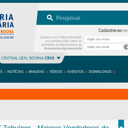
Cadastre-se
no 
Cadastre-se e fique informado
em primeira mão sobre os
principais acontecimentos da
Assessoria Agropecuária
CENTRAL GEN. BOVINA
CRIO
OS
NOTÍCIAS
IMAGENS
VÍDEOS
EVENTOS
DOWNLOADS
 Zebuínos - Maiores Vendedores de