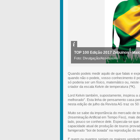
TOP 100 Edição 2017 Zebuinos - Mai
Foto: Divulgação/Assessoria
Quando podeis medir aquilo de que falais e ex
quando não o podeis, vosso conhecimento é pobr
só poderia ser um físico, matemático ou, neste
criador da escala Kelvin de temperatura (ºK).
Lord Kelvin também, supostamente, inspirou a
melhorado”. Esta linha de pensamento casa per
nesta edição de julho da Revista AG traz os 5
Muito se sabe da importância do mercado de tou
(Inseminação Artificial em Tempo Fixo), mais d
lado, pouco se conhece dele. Especula-se que 
capacidade atual de produção de touros provad
famigerado “boi de boiada” na reprodução do r
E quem ou quantos seriam os maiores vendedore