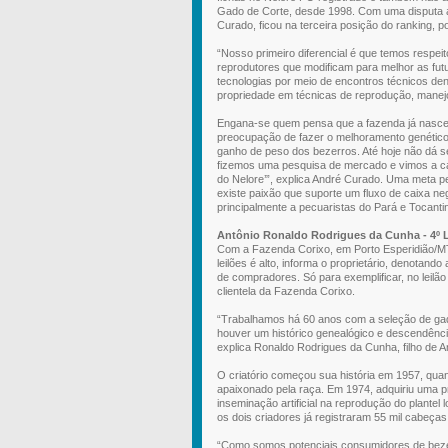
Gado de Corte, desde 1998. Com uma disputa aci
Curado, ficou na terceira posição do ranking, 
“Nosso primeiro diferencial é que temos respei
reprodutores que modificam para melhor as fu
tecnologias por meio de encontros técnicos dent
propriedade em técnicas de reprodução, manejo
Engana-se quem pensa que a fazenda já nasceu 
preocupação de fazer o melhoramento genético d
ganho de peso dos bezerros. Até hoje não dá 
fizemos uma pesquisa de mercado e vimos a ca
do Nelore’”, explica André Curado. Uma meta p
existe paixão que suporte um fluxo de caixa n
principalmente a pecuaristas do Pará e Tocanti
Antônio Ronaldo Rodrigues da Cunha - 4º 
Com a Fazenda Corixo, em Porto Esperidião/MT
leilões é alto, informa o proprietário, denota
de compradores. Só para exemplificar, no leilã
clientela da Fazenda Corixo.
“Trabalhamos há 60 anos com a seleção de ga
houver um histórico genealógico e descendênc
explica Ronaldo Rodrigues da Cunha, filho de A
O criatório começou sua história em 1957, quan
apaixonado pela raça. Em 1974, adquiriu uma pr
inseminação artificial na reprodução do plantel
os dois criadores já registraram 55 mil cabeç
“Como somos potenciais consumidores de bezer