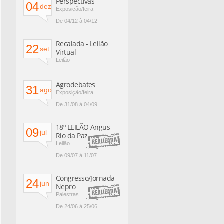
Perspectivas
04
dez
Exposição/feira
De 04/12 à 04/12
Recalada - Leilão
22
set
Virtual
Leilão
Agrodebates
31
ago
Exposição/feira
De 31/08 à 04/09
18º LEILÃO Angus
09
jul
Rio da Paz
Leilão
De 09/07 à 11/07
Congresso/Jornada
24
jun
Nepro
Palestras
De 24/06 à 25/06