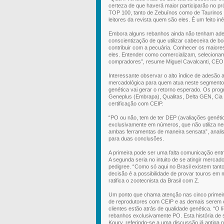
certeza de que haverá maior participarão no pr
TOP 100, tanto de Zebuínos como de Taurinos 
leitores da revista quem são eles. É um feito i
Embora alguns rebanhos ainda não tenham aderi
conscientização de que utilizar cabeceira de b
contribuir com a pecuária. Conhecer os maiores
eles. Entender como comercializam, seleciona
compradores”, resume Miguel Cavalcanti, CEO 
Interessante observar o alto índice de adesão 
mercadológica para quem atua neste segmento 
genética vai gerar o retorno esperado. Os pr
Geneplus (Embrapa), Qualitas, Delta GEN, Cia
certificação com CEIP.
“PO ou não, tem de ter DEP (avaliações genéti
exclusivamente em números, que não utiliza nen
ambas ferramentas de maneira sensata”, analis
para duas conclusões.
A primeira pode ser uma falta comunicação ent
A segunda seria no intuito de se atingir merca
pedigree. “Como só aqui no Brasil existem tan
decisão é a possibilidade de provar touros em 
ratifica o zootecnista da Brasil com Z.
Um ponto que chama atenção nas cinco primeir
de reprodutores com CEIP e as demais serem cr
clientes estão atrás de qualidade genética. “O
rebanhos exclusivamente PO. Esta história de
Koury, referindo-se a uma discussão já antiga n