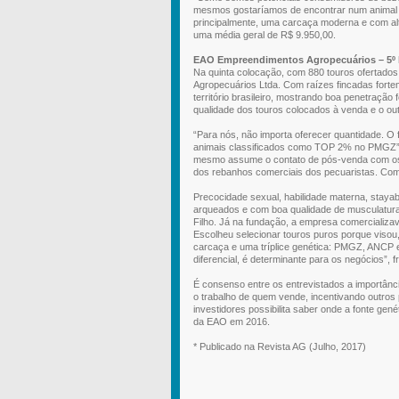
mesmos gostaríamos de encontrar num animal d
principalmente, uma carcaça moderna e com alt
uma média geral de R$ 9.950,00.
EAO Empreendimentos Agropecuários – 5º 
Na quinta colocação, com 880 touros ofertados
Agropecuários Ltda. Com raízes fincadas fortem
território brasileiro, mostrando boa penetração
qualidade dos touros colocados à venda e o out
“Para nós, não importa oferecer quantidade. O
animais classificados como TOP 2% no PMGZ”, 
mesmo assume o contato de pós-venda com os 
dos rebanhos comerciais dos pecuaristas. Como e
Precocidade sexual, habilidade materna, stayab
arqueados e com boa qualidade de musculatura,
Filho. Já na fundação, a empresa comercializa
Escolheu selecionar touros puros porque visou,
carcaça e uma tríplice genética: PMGZ, ANCP 
diferencial, é determinante para os negócios”, fr
É consenso entre os entrevistados a importânc
o trabalho de quem vende, incentivando outro
investidores possibilita saber onde a fonte gen
da EAO em 2016.
* Publicado na Revista AG (Julho, 2017)