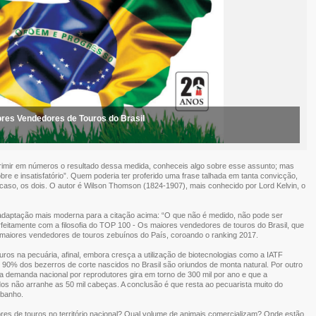
ores Vendedores de Touros do Brasil
primir em números o resultado dessa medida, conheceis algo sobre esse assunto; mas
e e insatisfatório”. Quem poderia ter proferido uma frase talhada em tanta convicção,
 caso, os dois. O autor é Wilson Thomson (1824-1907), mais conhecido por Lord Kelvin, o
 adaptação mais moderna para a citação acima: “O que não é medido, não pode ser
feitamente com a filosofia do TOP 100 - Os maiores vendedores de touros do Brasil, que
0 maiores vendedores de touros zebuínos do País, coroando o ranking 2017.
ros na pecuária, afinal, embora cresça a utilização de biotecnologias como a IATF
e 90% dos bezerros de corte nascidos no Brasil são oriundos de monta natural. Por outro
a demanda nacional por reprodutores gira em torno de 300 mil por ano e que a
os não arranhe as 50 mil cabeças. A conclusão é que resta ao pecuarista muito do
ebanho.
s de touros no território nacional? Qual volume de animais comercializam? Onde estão