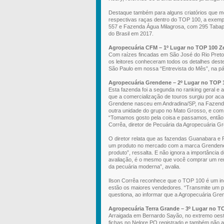
Destaque também para alguns criatórios que
respectivas raças dentro do TOP 100, a exem
557 e Fazenda Água Milagrosa, com 295 Tabap
do Brasil em 2017.
Agropecuária CFM – 1º Lugar no TOP 100 Z
Com raízes fincadas em São José do Rio Preto,
os leitores conheceram todos os detalhes dest
São Paulo em nossa “Entrevista do Mês”, na pá
Agropecuária Grendene – 2º Lugar no TOP 
Esta fazenda foi a segunda no ranking geral e 
que a comercialização de touros surgiu por acas
Grendene nasceu em Andradina/SP, na Fazenda
outra unidade do grupo no Mato Grosso, e com 
“Tomamos gosto pela coisa e passamos, então, 
Corrêa, diretor de Pecuária da Agropecuária G
O diretor relata que as fazendas Guanabara e 
um produto no mercado com a marca Grendene,
produto”, ressalta. E não ignora a importânci
avaliação, é o mesmo que você comprar um remé
da pecuária moderna”, avalia.
Ilson Corrêa reconhece que o TOP 100 é um in
estão os maiores vendedores. “Transmite um pou
questiona, ao informar que a Agropecuária Gre
Agropecuária Terra Grande – 3º Lugar no T
Arraigada em Bernardo Sayão, no extremo oest
fichas no Nelore PO registrado e também não 