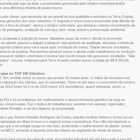
rrada pelo topo da lista, a propriedade gerenciada pelo médico-veterinário André
por uma diferença mínima de quatro touros.
to pelo cliente, que necessita de um animal de boa qualidade e encontra na Terra Grande
turas gerações dos seus rebanhos. O segundo é nossa busca incessante pela difusão de
ro e fora do estado”, elenca o médico-veterinário, que destaca o intenso investimento da
 de pastagens, avaliação de carcaça, bem -estar animal e preservação ambiental.
projetada à seleção de touros. Mantinha vacas de corte e, devido à recorrente
o plantel, passou a adquirir e produzir reprodutores de qualidade, elevando a média de
segunda chance para vaca vazia após a estação de monta. “Diante desses resultados,
rência do produto. Resolvemos produzir touros e desde então trabalhamos na ‘evolução
essoal do médico-veterinário é mostrar que boi de boiada não gera bons resultados. “Não
egativo”, resume. A Agropecuária Terra Grande vendeu touros à média de R$ 8.300,00,
ns.
Lugar no TOP 100 Zebuínos
, tem vendido todos os touros que produz há muitos anos. O índice de recompra nos
ndo a satisfação dos clientes, que só aumentam. Tome-se por base o crescimento do número
o de 2015 foram 52 e no de 2016 houve 101 investidores, quase dobrando, assim, a
do PO e só acreditamos em melhoramento e desenvolvimento genético na raça se
ias comprovadas. Daí o motivo de trabalharmos somente com animais registrados”,
ntônio Ronaldo, e um dos titulares da propriedade.
do o pai, Antonio Ronaldo Rodrigues da Cunha, adquiriu novilhas Nelore e tornou-se um
opriedade em Mato Grosso e o negócio tomou consistência. Pai e filho introduziram a
 logo que a tecnologia surgiu no mercado, acelerando o melhoramento do plantel. Juntos,
as na ABCZ, tornando a fazenda uma das líderes no segmento de venda de touros.
ros para nossa pecuária de corte, procuramos introduzir em um touro tudo o que nós