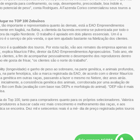
e engorda para confinamento, ou seja, desempenho, precocidade, boa índole e,
o potencial de peso”, conta Rodrigues. A Fazenda Corixo comercializou seus touros a
lugar no TOP 100 Zebuínos
, tão importante e representativa quanto às demais, está a EAO Empreendimentos
ente em Itagibá, na Bahia, a clientela da fazenda encontra-se pulverizada por todo o
 fora da região Nordeste. O trabalho é apoiado em dois pilares essenciais. Um é a
ro é o serviço de pós-venda, o que tem ajudado bastante na fidelização dos clientes.
 foco é a qualidade dos touros. Por esta razão, vão aos remates da empresa apenas os
explica Maurício Filho, diretor da EAO Empreendimentos Agropecuários. Todo ano, ele
clientes, a fim de acompanhar pessoalmente o desempenho dos reprodutores dentro
le gosta de frisar, “os clientes são o norte do trabalho”.
ility (longevidade) e ganho de peso ao sobreano, na parte genética, e animais profundos,
 na parte fenotípica, são a marca registrada da EAO, de acordo com o diretor Maurício
va genética em outras raças, passando a fazer o mesmo no Nelore, dez anos atrás.
 inicialmente, a consistência genética dos animais, corroborada por uma avaliação de
e Boi com Bula (avaliação com base nas DEPs e morfologia do animal). “DEP não é mais
isa.
ia do Top 100, tanto para compradores quanto para os próprios selecionadores. Valoriza
s produtores a buscar cada vez mais crescimento e melhoramento das raças, e aos
ética se encontra. Dez mil e setecentos reais é a mé- dia de preço registrada pelos touros