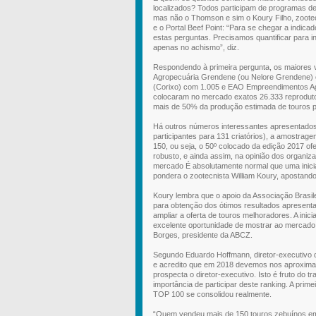
localizados? Todos participam de programas d
mas não o Thomson e sim o Koury Filho, zootec
e o Portal Beef Point: “Para se chegar a indic
estas perguntas. Precisamos quantificar para 
apenas no achismo”, diz.
Respondendo à primeira pergunta, os maiores 
Agropecuária Grendene (ou Nelore Grendene) 
(Corixo) com 1.005 e EAO Empreendimentos Ag
colocaram no mercado exatos 26.333 reprodutore
mais de 50% da produção estimada de touros 
Há outros números interessantes apresentados 
participantes para 131 criatórios), a amostrag
150, ou seja, o 50º colocado da edição 2017 
robusto, e ainda assim, na opinião dos organiz
mercado É absolutamente normal que uma inici
pondera o zootecnista William Koury, apostand
Koury lembra que o apoio da Associação Brasil
para obtenção dos ótimos resultados apresenta
ampliar a oferta de touros melhoradores. A ini
excelente oportunidade de mostrar ao mercado 
Borges, presidente da ABCZ.
Segundo Eduardo Hoffmann, diretor-executivo 
e acredito que em 2018 devemos nos aproximar
prospecta o diretor-executivo. Isto é fruto d
importância de participar deste ranking. A prim
TOP 100 se consolidou realmente.
“Quem vendeu mais de 150 touros zebuínos em 2