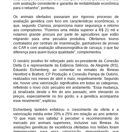
com avaliação consistente e garantia de rentabilidade econômica
para o rebanho”, pontuou.
Os animais ofertados passaram por rigoroso processo de
avaliação genética com foco em características econômicas, o
que, segundo Clarissa, proporciona maior segurança e retorno
aos compradores. “Fizemos uma média superior a R$ 21 mil e
notamos grande procura por parte de agricultores que estão
migrando para uma pecuária produtiva. Ofertamos touros
contratados por centrais de inseminação, ganhadores de provas
do CAR e com avaliação ultrassonográfica de carcaça, o que faz
diferença para quem busca qualidade”, complementou.
O cenário positivo foi reforçado pelo ex-presidente da Conexão
Delta G e representante da Estância Silêncio, de Alegrete (RS),
Eduardo Eichenberg, ao comentar os remates de fêmeas
Hereford e Braford, CP Produção e Conexão Pampa de Outono,
realizados nos meses de abril e maio, respetivamente. Segundo
ele, houve uma valorização significativa em todas as categorias,
refletindo o novo ciclo pecuário em andamento. “Essa mudança,
já sinalizada desde o fim do ano passado, vem elevando os
preços, especialmente no boi gordo, e a genética acompanha
esse movimento”, explicou.
Eichenberg também enfatizou o crescimento da oferta e a
valorização média entre 20% e 25% em relação ao ano anterior.
“O que mais nos satisfaz é perceber o reconhecimento do
mercado por animais superiores, inclusive nas fêmeas. As
avaliações genéticas de excelência ofertadas nos leilões foram
determinantes para essa valorização, demonstrando que