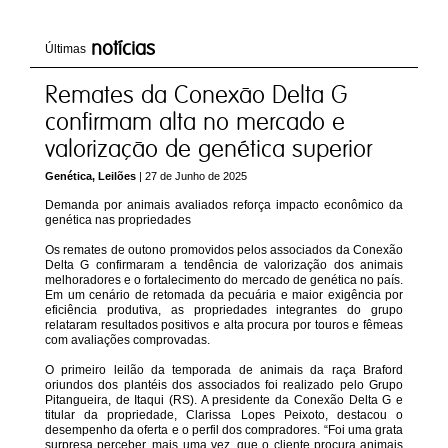
notícias
Últimas
Remates da Conexão Delta G
confirmam alta no mercado e
valorização de genética superior
Genética, Leilões
| 27 de Junho de 2025
Demanda por animais avaliados reforça impacto econômico da
genética nas propriedades
Os remates de outono promovidos pelos associados da Conexão
Delta G confirmaram a tendência de valorização dos animais
melhoradores e o fortalecimento do mercado de genética no país.
Em um cenário de retomada da pecuária e maior exigência por
eficiência produtiva, as propriedades integrantes do grupo
relataram resultados positivos e alta procura por touros e fêmeas
com avaliações comprovadas.
O primeiro leilão da temporada de animais da raça Braford
oriundos dos plantéis dos associados foi realizado pelo Grupo
Pitangueira, de Itaqui (RS). A presidente da Conexão Delta G e
titular da propriedade, Clarissa Lopes Peixoto, destacou o
desempenho da oferta e o perfil dos compradores. “Foi uma grata
surpresa perceber, mais uma vez, que o cliente procura animais