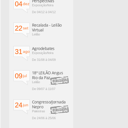
Perspectivas
04
dez
Exposição/feira
De 04/12 à 04/12
Recalada - Leilão
22
set
Virtual
Leilão
Agrodebates
31
ago
Exposição/feira
De 31/08 à 04/09
18º LEILÃO Angus
09
jul
Rio da Paz
Leilão
De 09/07 à 11/07
Congresso/Jornada
24
jun
Nepro
Palestras
De 24/06 à 25/06