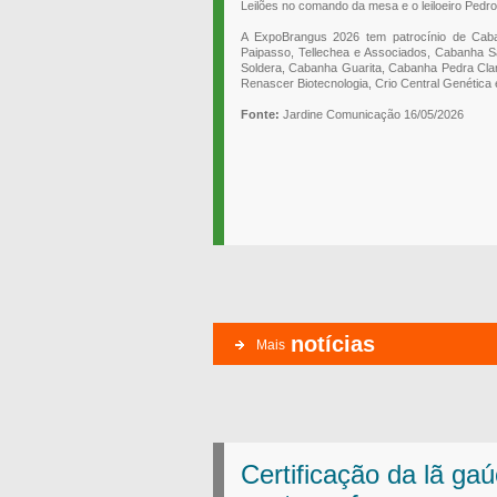
Leilões no comando da mesa e o leiloeiro Pedro
A ExpoBrangus 2026 tem patrocínio de Caba
Paipasso, Tellechea e Associados, Cabanha S
Soldera, Cabanha Guarita, Cabanha Pedra Clar
Renascer Biotecnologia, Crio Central Genética
Fonte:
Jardine Comunicação 16/05/2026
notícias
Mais
Certificação da lã ga