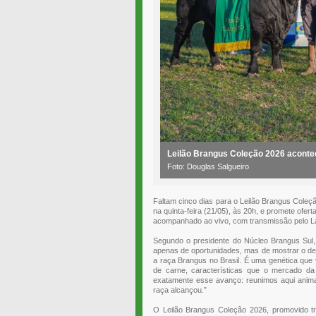
Leilão Brangus Coleção 2026 acontece
Foto: Douglas Salgueiro
Faltam cinco dias para o Leilão Brangus Cole
na quinta-feira (21/05), às 20h, e promete ofe
acompanhado ao vivo, com transmissão pelo L
Segundo o presidente do Núcleo Brangus Sul,
apenas de oportunidades, mas de mostrar o d
a raça Brangus no Brasil. É uma genética que
de carne, características que o mercado d
exatamente esse avanço: reunimos aqui animai
raça alcançou.”
O Leilão Brangus Coleção 2026, promovido tr