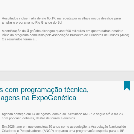
Resultados incluem alta de até 65,1% na receita por ovelha e novos desafios para
ampliar o programa no Rio Grande do Sul
A certificação da lã gaúcha alcançou quase 600 mil quilos em quatro safras desde o
início do programa conduzido pela Associação Brasileira de Criadores de Ovinos (Arco).
Os resultados foram a...
s com programação técnica,
agens na ExpoGenética
Agenda começa em 14 de agosto, com o 30º Seminário ANCP, e segue até o dia 23,
com podcast, debates, desfile de touros e eventos
Em 2026, ano em que completa 30 anos como associação, a Associação Nacional de
Criadores e Pesquisadores (ANCP) preparou uma programação especial para a 19ª