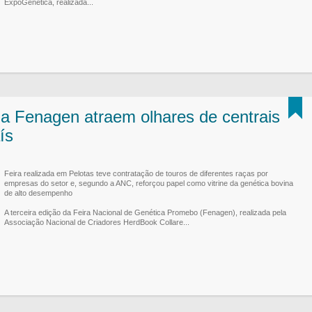
ExpoGenética, realizada...
da Fenagen atraem olhares de centrais
ís
Feira realizada em Pelotas teve contratação de touros de diferentes raças por
empresas do setor e, segundo a ANC, reforçou papel como vitrine da genética bovina
de alto desempenho
A terceira edição da Feira Nacional de Genética Promebo (Fenagen), realizada pela
Associação Nacional de Criadores HerdBook Collare...