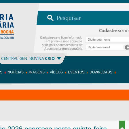
Cadastre-se
no 
Cadastre-se e fique informado
em primeira mão sobre os
principais acontecimentos da
Assessoria Agropecuária
CENTRAL GEN. BOVINA
CRIO
OS
NOTÍCIAS
IMAGENS
VÍDEOS
EVENTOS
DOWNLOADS
o 2026 acontece nesta quinta-feira