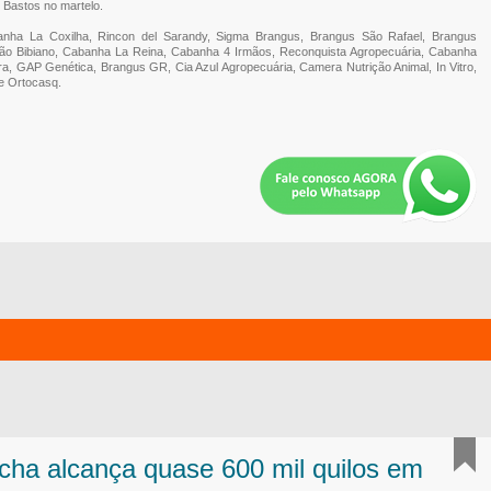
 Bastos no martelo.
nha La Coxilha, Rincon del Sarandy, Sigma Brangus, Brangus São Rafael, Brangus
ão Bibiano, Cabanha La Reina, Cabanha 4 Irmãos, Reconquista Agropecuária, Cabanha
a, GAP Genética, Brangus GR, Cia Azul Agropecuária, Camera Nutrição Animal, In Vitro,
 e Ortocasq.
úcha alcança quase 600 mil quilos em