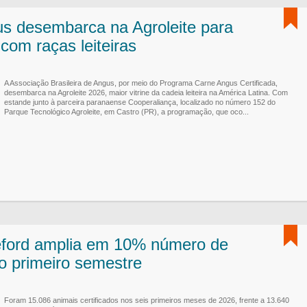
s desembarca na Agroleite para
com raças leiteiras
A Associação Brasileira de Angus, por meio do Programa Carne Angus Certificada,
desembarca na Agroleite 2026, maior vitrine da cadeia leiteira na América Latina. Com
estande junto à parceira paranaense Cooperaliança, localizado no número 152 do
Parque Tecnológico Agroleite, em Castro (PR), a programação, que oco...
ford amplia em 10% número de
no primeiro semestre
Foram 15.086 animais certificados nos seis primeiros meses de 2026, frente a 13.640