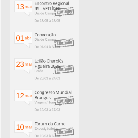
Encontro Regional
13
mai
RS - VETLÍDER
Dia de Campo
De 13/05 à 13/05
Convenção
01
abr
Dia de Campo
De 01/04 à 30/04
Leilão Charolês
23
mar
Figueira 2026
Leilão
De 23/03 à 24/03
Congresso Mundial
12
mar
Brangus
Viagem / Tour Técnico
De 12/03 à 17/03
Fórum da Carne
10
mar
Exposição/feira
De 10/03 à 10/03