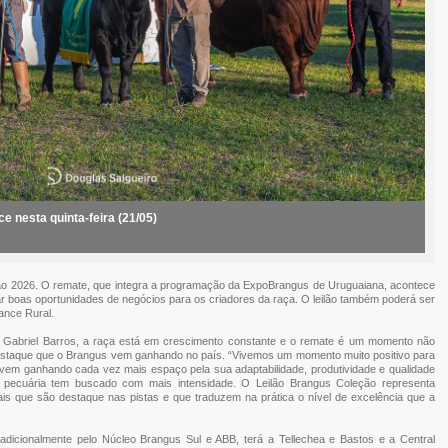
 nesta quinta-feira (21/05)
ção 2026. O remate, que integra a programação da ExpoBrangus de Uruguaiana, acontece
rtar boas oportunidades de negócios para os criadores da raça. O leilão também poderá ser
ance Rural.
 Gabriel Barros, a raça está em crescimento constante e o remate é um momento não
estaque que o Brangus vem ganhando no país. “Vivemos um momento muito positivo para
 vem ganhando cada vez mais espaço pela sua adaptabilidade, produtividade e qualidade
a pecuária tem buscado com mais intensidade. O Leilão Brangus Coleção representa
s que são destaque nas pistas e que traduzem na prática o nível de excelência que a
adicionalmente pelo Núcleo Brangus Sul e ABB, terá a Tellechea e Bastos e a Central