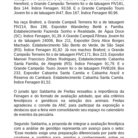
Hereford, o Grande Campeão Terneiro foi o de tatuagem FIV181,
Box 144. Índice Fenagen. 93,58. E o Grande Campeão Touro
Jovem foi o de tatuagem IA47, Box 167, Índice Fenagen 90,96.
Na raça Braford, a Grande Campeã Terneira foi a de tatuagem
FIV214, Box 198, Expositor Wanderley Berté e Família.
Estabelecimento Fazenda Sonho e Realidade, de Água Doce
(SC). Índice Fenagen, 91,39. A Grande Campeã Fêmea Jovem foi
a de tatuagem 24006, Box 211, Expositor Dora Alice Borges
Machado. Estabelecimento São Bento do Verde, de São Sepé
(RS). Índice Fenagen 81,82. Já nos machos Braford, o Grande
Campeão Terneiro foi o de tatuagem FIVC171, Box 223, Expositor
Manoel Francisco Zirbes Rodrigues, Estabelecimento Cabanha
Santa Família, de Alegrete (RS). Índice Fenagen 91,79. E o
Grande Campeão Touro Jovem foi o de tatuagem FIVB169, Box
233, Expositor Cabanha Santa Camila e Cabanha Aracê e
Reserva do Cambará. Estabelecimento Cabanha Santa Camila.
Índice Fenagen 81,52.
O jurado Igor Saldanha de Freitas ressaltou a importância da
Fenagen e do formato de avaliação adotado, que alia critérios
fenotípicos e genéticos na seleção dos animais. Freitas
agradeceu o convite da ANC para participar da exposição e
destacou que a feira vem consolidando seu espaço no calendário
de eventos da pecuária.
Segundo Saldanha, a proposta de integrar a avaliação fenotípica
com a análise de genótipo representa um avanço para o setor.
“Esse modelo exige uma preparação diferenciada por parte dos
criadores e contribui para ampliar o conhecimento sobre os