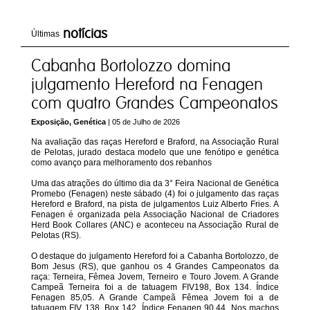
notícias
Últimas
Cabanha Bortolozzo domina
julgamento Hereford na Fenagen
com quatro Grandes Campeonatos
Exposição, Genética
| 05 de Julho de 2026
Na avaliação das raças Hereford e Braford, na Associação Rural
de Pelotas, jurado destaca modelo que une fenótipo e genética
como avanço para melhoramento dos rebanhos
Uma das atrações do último dia da 3° Feira Nacional de Genética
Promebo (Fenagen) neste sábado (4) foi o julgamento das raças
Hereford e Braford, na pista de julgamentos Luiz Alberto Fries. A
Fenagen é organizada pela Associação Nacional de Criadores
Herd Book Collares (ANC) e aconteceu na Associação Rural de
Pelotas (RS).
O destaque do julgamento Hereford foi a Cabanha Bortolozzo, de
Bom Jesus (RS), que ganhou os 4 Grandes Campeonatos da
raça: Terneira, Fêmea Jovem, Terneiro e Touro Jovem. A Grande
Campeã Terneira foi a de tatuagem FIV198, Box 134. Índice
Fenagen 85,05. A Grande Campeã Fêmea Jovem foi a de
tatuagem FIV 138, Box 142. Índice Fenagen 90,44. Nos machos