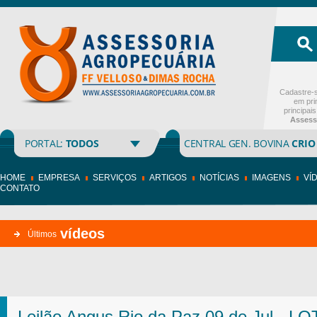
Cadastre-s
em pri
principai
Assess
PORTAL:
TODOS
CENTRAL GEN. BOVINA
CRIO
HOME
EMPRESA
SERVIÇOS
ARTIGOS
NOTÍCIAS
IMAGENS
VÍ
CONTATO
vídeos
Últimos
Leilão Angus Rio da Paz 09 de Jul - L