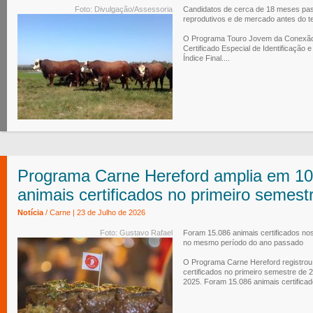
Foto: Divulgação/Assessoria
Candidatos de cerca de 18 meses pass
reprodutivos e de mercado antes do t
O Programa Touro Jovem da Conexão 
Certificado Especial de Identificação
Índice Final....
Programa Carne Hereford amplia em 1
animais certificados no primeiro semest
Notícia
/ Carne | 23 de Julho de 2026
Foto: Gustavo Rafael
Foram 15.086 animais certificados nos
no mesmo período do ano passado
O Programa Carne Hereford registrou
certificados no primeiro semestre d
2025. Foram 15.086 animais certificad