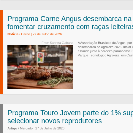
Programa Carne Angus desembarca na A
fomentar cruzamento com raças leiteira
Notícia
/ Carne | 27 de Julho de 2026
Foto: Sabrina Gabana
A Associação Brasileira de Angus, po
desembarca na Agroleite 2026, maior vi
estande junto à parceira paranaense 
Parque Tecnológico Agroleite, em Cast
Programa Touro Jovem parte do 1% sup
selecionar novos reprodutores
Artigo
/ Mercado | 27 de Julho de 2026