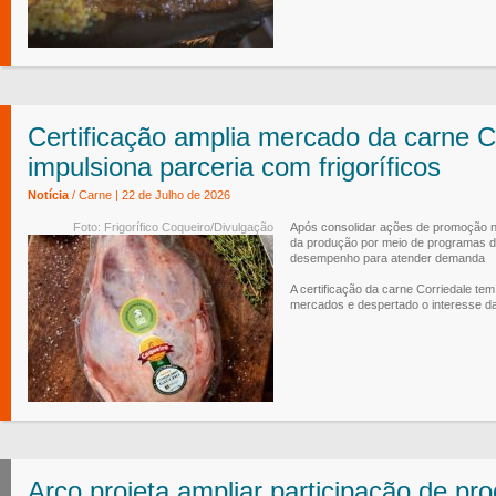
Certificação amplia mercado da carne C
impulsiona parceria com frigoríficos
Notícia
/ Carne | 22 de Julho de 2026
Foto: Frigorífico Coqueiro/Divulgação
Após consolidar ações de promoção n
da produção por meio de programas d
desempenho para atender demanda
A certificação da carne Corriedale t
mercados e despertado o interesse da 
Arco projeta ampliar participação de pr