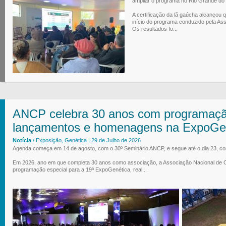
ampliar o programa no Rio Grande do 
A certificação da lã gaúcha alcançou 
início do programa conduzido pela Ass
Os resultados fo...
ANCP celebra 30 anos com programação
lançamentos e homenagens na ExpoGe
Notícia
/ Exposição, Genética | 29 de Julho de 2026
Agenda começa em 14 de agosto, com o 30º Seminário ANCP, e segue até o dia 23, com
Em 2026, ano em que completa 30 anos como associação, a Associação Nacional de 
programação especial para a 19ª ExpoGenética, real...