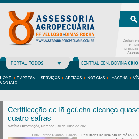
Cadastre-s
em pri
principai
Assess
PORTAL:
TODOS
CENTRAL GEN. BOVINA
CRIO
HOME
EMPRESA
SERVIÇOS
ARTIGOS
NOTÍCIAS
IMAGENS
VÍ
CONTATO
Certificação da lã gaúcha alcança quase
quatro safras
Notícia
/ Informação, Mercado | 30 de Julho de 2026
Foto: Lorena Riambau Garcia
Resultados incluem alta de até 65,1% 