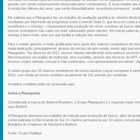
quesito vem sendo extremamente observado pelos compradores. E essa medida deu cer
à venda dos últimos dez anos, que serão disponibilizados na próxima primavera”, expl
Ele salienta que a Pitangueira faz um trabalho de avaliação genética do rebanho Brafo
resultados por intermédio de programas como Conexão Delta G, que leva em conta a av
econômica e o GenSys – responsável pela produção de vários sumários de touros das
nossos exemplares são cada vez mais valorizados pelos clientes. Em outras palavras, 
animais é bem-vindo, uma vez que facilita a seleção dos mesmos”.
Para o criador gaúcho, é muito gratificante fazer parte dos maiores vendedores de touro
muita dedicação, principalmente, através do serviço de pós-venda, sendo algo que t
Pitangueira. “No decorrer de 2017, nossos clientes identificarão uma melhora sensível
Recomeçamos um projeto de melhorias, bem sucedido, através das técnicas de IATF 
teremos muitos animais com pai e mãe conhecidos, com aprimoramento excelente”, di
O seleto grupo dos 50 maiores vendedores de touros taurinos (raças europeias e sin
2016, com média de touros vendidos anualmente de 141 animais por vendedor.
A matéria completa pode ser acessada
aqui
.
Sobre a Pitangueira
Considerado a marca do Braford Brasileiro, o Grupo Pitangueira é o segundo maior vend
raça Braford.
A Pitangueira direciona seu trabalho de seleção para produção de touros, além de prod
comercializada no Rio Grande do Sul. O criatório permaneceu por 10 vezes consecuti
Brasileira de Criadores de Hereford e Braford.
Fonte: Grupo Publique