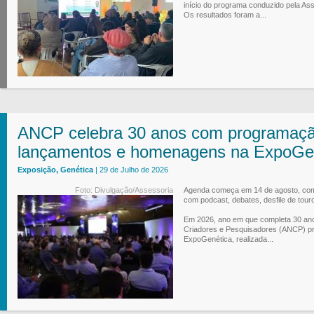
início do programa conduzido pela Ass
Os resultados foram a...
ANCP celebra 30 anos com programação
lançamentos e homenagens na ExpoGe
Exposição, Genética
| 29 de Julho de 2026
Foto: Divulgação/Assessoria
Agenda começa em 14 de agosto, com 
com podcast, debates, desfile de tour
Em 2026, ano em que completa 30 an
Criadores e Pesquisadores (ANCP) pr
ExpoGenética, realizada...