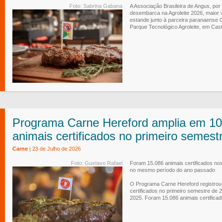
Foto: Sabrina Gabana
A Associação Brasileira de Angus, po
desembarca na Agroleite 2026, maior vi
estande junto à parceira paranaense 
Parque Tecnológico Agroleite, em Cas
Programa Carne Hereford amplia em 1
animais certificados no primeiro semest
Carne
| 23 de Julho de 2026
Foto: Gustavo Rafael
Foram 15.086 animais certificados nos
no mesmo período do ano passado
O Programa Carne Hereford registrou
certificados no primeiro semestre d
2025. Foram 15.086 animais certificado