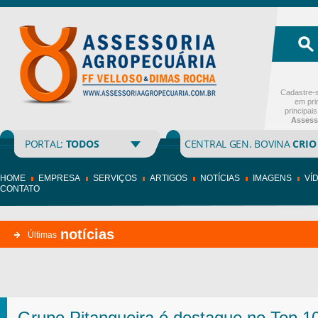
Cadastre-s
em pri
principai
Assess
PORTAL:
TODOS
CENTRAL GEN. BOVINA
CRIO
HOME
EMPRESA
SERVIÇOS
ARTIGOS
NOTÍCIAS
IMAGENS
VÍ
CONTATO
notícias
Últimas
Grupo Pitangueira é destaque no Top 1