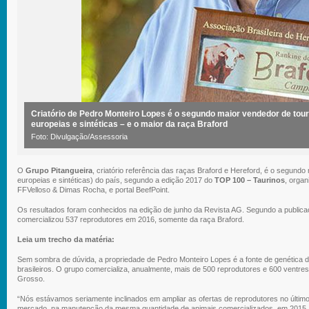
Criatório de Pedro Monteiro Lopes é o segundo maior vendedor de tour
europeias e sintéticas – e o maior da raça Braford
Foto: Divulgação/Assessoria
O
Grupo Pitangueira
, criatório referência das raças Braford e Hereford, é o segundo
europeias e sintéticas) do país, segundo a edição 2017 do
TOP 100 – Taurinos
, orga
FFVelloso & Dimas Rocha, e portal BeefPoint.
Os resultados foram conhecidos na edição de junho da Revista AG. Segundo a publicaç
comercializou 537 reprodutores em 2016, somente da raça Braford.
Leia um trecho da matéria:
Sem sombra de dúvida, a propriedade de Pedro Monteiro Lopes é a fonte de genética da
brasileiros. O grupo comercializa, anualmente, mais de 500 reprodutores e 600 ventres
Grosso.
“Nós estávamos seriamente inclinados em ampliar as ofertas de reprodutores no últim
mercado, na manutenção da mesma quantidade de animais comercializados, em 2015,