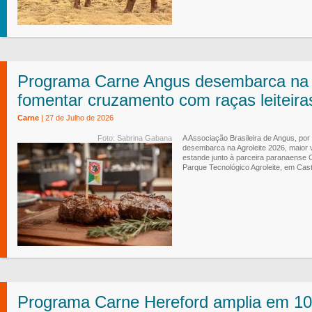
Programa Carne Angus desembarca na A
fomentar cruzamento com raças leiteira
Carne
| 27 de Julho de 2026
Foto: Sabrina Gabana
A Associação Brasileira de Angus, po
desembarca na Agroleite 2026, maior vi
estande junto à parceira paranaense 
Parque Tecnológico Agroleite, em Cas
Programa Carne Hereford amplia em 1