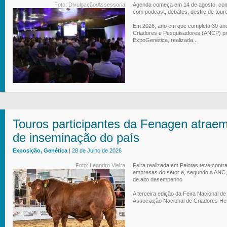
Foto: Divulgação/Assessoria
Agenda começa em 14 de agosto, com 
com podcast, debates, desfile de tour
Em 2026, ano em que completa 30 an
Criadores e Pesquisadores (ANCP) pr
ExpoGenética, realizada...
Touros participantes da Fenagen atraem
de inseminação do país
Exposição, Genética
| 28 de Julho de 2026
Foto: Leandro Vieira
Feira realizada em Pelotas teve contr
empresas do setor e, segundo a ANC, 
de alto desempenho
A terceira edição da Feira Nacional d
Associação Nacional de Criadores Her