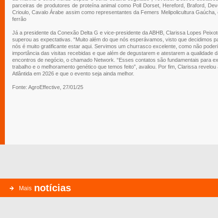
parceiras de produtores de proteína animal como Poll Dorset, Hereford, Braford, De
Crioulo, Cavalo Árabe assim como representantes da Femers Melipolicultura Gaúcha,
ferrão
Já a presidente da Conexão Delta G e vice-presidente da ABHB, Clarissa Lopes Peixoto
superou as expectativas. “Muito além do que nós esperávamos, visto que decidimos par
nós é muito gratificante estar aqui. Servimos um churrasco excelente, como não poderi
importância das visitas recebidas e que além de degustarem e atestarem a qualidade
encontros de negócio, o chamado Network. “Esses contatos são fundamentais para e
trabalho e o melhoramento genético que temos feito”, avaliou. Por fim, Clarissa revelo
Atlântida em 2026 e que o evento seja ainda melhor.
Fonte: AgroEffective, 27/01/25
notícias
Mais