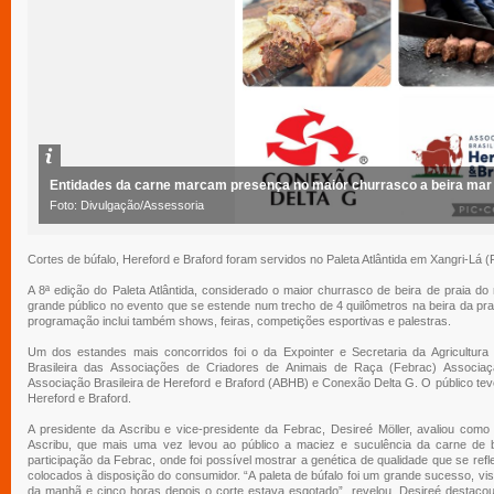
Entidades da carne marcam presença no maior churrasco a beira ma
Foto: Divulgação/Assessoria
Cortes de búfalo, Hereford e Braford foram servidos no Paleta Atlântida em Xangri-Lá 
A 8ª edição do Paleta Atlântida, considerado o maior churrasco de beira de praia 
grande público no evento que se estende num trecho de 4 quilômetros na beira da pra
programação inclui também shows, feiras, competições esportivas e palestras.
Um dos estandes mais concorridos foi o da Expointer e Secretaria da Agricultur
Brasileira das Associações de Criadores de Animais de Raça (Febrac) Associaç
Associação Brasileira de Hereford e Braford (ABHB) e Conexão Delta G. O público tev
Hereford e Braford.
A presidente da Ascribu e vice-presidente da Febrac, Desireé Möller, avaliou como
Ascribu, que mais uma vez levou ao público a maciez e suculência da carne de b
participação da Febrac, onde foi possível mostrar a genética de qualidade que se ref
colocados à disposição do consumidor. “A paleta de búfalo foi um grande sucesso, vis
da manhã e cinco horas depois o corte estava esgotado”, revelou. Desireé destacou