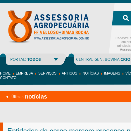
Cadastre-s
em pri
principai
Assess
PORTAL:
TODOS
CENTRAL GEN. BOVINA
CRIO
HOME
EMPRESA
SERVIÇOS
ARTIGOS
NOTÍCIAS
IMAGENS
VÍ
CONTATO
notícias
Últimas
Entidades da carne marcam presença n