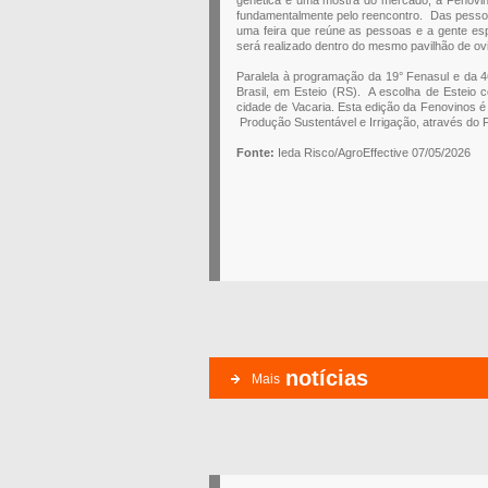
fundamentalmente pelo reencontro. Das pessoas
uma feira que reúne as pessoas e a gente esp
será realizado dentro do mesmo pavilhão de ovi
Paralela à programação da 19° Fenasul e da 4
Brasil, em Esteio (RS). A escolha de Esteio 
cidade de Vacaria. Esta edição da Fenovinos é
Produção Sustentável e Irrigação, através do 
Fonte:
Ieda Risco/AgroEffective 07/05/2026
notícias
Mais