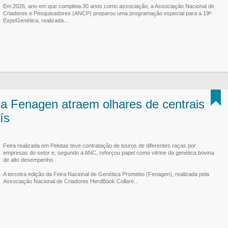
Em 2026, ano em que completa 30 anos como associação, a Associação Nacional de
Criadores e Pesquisadores (ANCP) preparou uma programação especial para a 19ª
ExpoGenética, realizada...
da Fenagen atraem olhares de centrais
ís
Feira realizada em Pelotas teve contratação de touros de diferentes raças por
empresas do setor e, segundo a ANC, reforçou papel como vitrine da genética bovina
de alto desempenho
A terceira edição da Feira Nacional de Genética Promebo (Fenagen), realizada pela
Associação Nacional de Criadores HerdBook Collare...