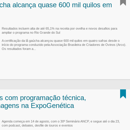
úcha alcança quase 600 mil quilos em
Resultados incluem alta de até 65,1% na receita por ovelha e novos desafios para
ampliar o programa no Rio Grande do Sul
A certificação da lã gaúcha alcançou quase 600 mil quilos em quatro safras desde o
início do programa conduzido pela Associação Brasileira de Criadores de Ovinos (Arco).
Os resultados foram a...
s com programação técnica,
agens na ExpoGenética
Agenda começa em 14 de agosto, com o 30º Seminário ANCP, e segue até o dia 23,
com podcast, debates, desfile de touros e eventos