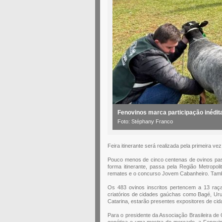
Fenovinos marca participação inédit
Foto: Stéphany Franco
Feira itinerante será realizada pela primeira v
Pouco menos de cinco centenas de ovinos pass
forma itinerante, passa pela Região Metropoli
remates e o concurso Jovem Cabanheiro. Tamb
Os 483 ovinos inscritos pertencem a 13 raça
criatórios de cidades gaúchas como Bagé, Uru
Catarina, estarão presentes expositores de ci
Para o presidente da Associação Brasileira de
genética e uma mostra do mercado, a Fenovin