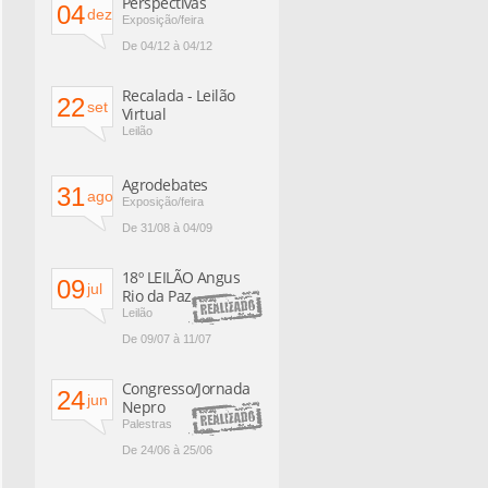
Perspectivas
04
dez
Exposição/feira
De 04/12 à 04/12
Recalada - Leilão
22
set
Virtual
Leilão
Agrodebates
31
ago
Exposição/feira
De 31/08 à 04/09
18º LEILÃO Angus
09
jul
Rio da Paz
Leilão
De 09/07 à 11/07
Congresso/Jornada
24
jun
Nepro
Palestras
De 24/06 à 25/06