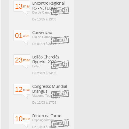
Encontro Regional
13
mai
RS - VETLÍDER
Dia de Campo
De 13/05 à 13/05
Convenção
01
abr
Dia de Campo
De 01/04 à 30/04
Leilão Charolês
23
mar
Figueira 2026
Leilão
De 23/03 à 24/03
Congresso Mundial
12
mar
Brangus
Viagem / Tour Técnico
De 12/03 à 17/03
Fórum da Carne
10
mar
Exposição/feira
De 10/03 à 10/03