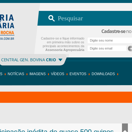
Cadastre-se
no 
Cadastre-se e fique informado
em primeira mão sobre os
principais acontecimentos da
Assessoria Agropecuária
CENTRAL GEN. BOVINA
CRIO
OS
NOTÍCIAS
IMAGENS
VÍDEOS
EVENTOS
DOWNLOADS
icipação inédita de quase 500 ovinos