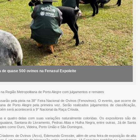
a de quase 500 ovinos na Fenasul Expoleite
ez na Região Metropolitana de Porto Alegre com julgamentos e remates
arão pela pista na 38° Feira Nacional de Ovinos (Fenovinos). O evento, que ocorre de
tana de Porto Alegre pela primeira vez. Serão realizados julgamentos de classificação,
ém será acontecerá a 9° Nacional da Raça Crioula.
s e quatro delas com suas variações naturalmente coloridas. Os expositores são de
guaiana, Santana do Livramento, Pedras Altas e Hulha Negra, entre outras. Já de Santa
dades como Ouro, Videira, Porto União e São Domingos.
 Criadores de Ovinos (Arco), Edemundo Gressler, além de uma feira de exposição de alta
os é um momento de integração entre produtores. “A Fenovinos também se caracteriza