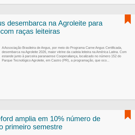
s desembarca na Agroleite para
com raças leiteiras
A Associação Brasileira de Angus, por meio do Programa Carne Angus Certificada,
desembarca na Agroleite 2026, maior vitrine da cadeia leiteira na América Latina. Com
estande junto à parceira paranaense Cooperaliança, localizado no número 152 do
Parque Tecnológico Agroleite, em Castro (PR), a programação, que oco...
ford amplia em 10% número de
no primeiro semestre