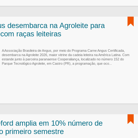
s desembarca na Agroleite para
com raças leiteiras
A Associação Brasileira de Angus, por meio do Programa Carne Angus Certificada,
desembarca na Agroleite 2026, maior vitrine da cadeia leiteira na América Latina. Com
estande junto à parceira paranaense Cooperaliança, localizado no número 152 do
Parque Tecnológico Agroleite, em Castro (PR), a programação, que oco...
ford amplia em 10% número de
no primeiro semestre