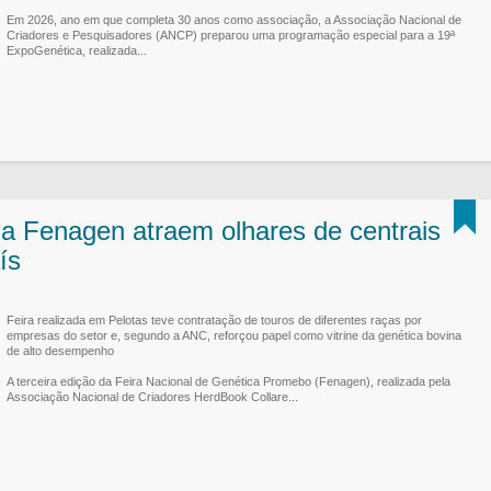
Em 2026, ano em que completa 30 anos como associação, a Associação Nacional de
Criadores e Pesquisadores (ANCP) preparou uma programação especial para a 19ª
ExpoGenética, realizada...
da Fenagen atraem olhares de centrais
ís
Feira realizada em Pelotas teve contratação de touros de diferentes raças por
empresas do setor e, segundo a ANC, reforçou papel como vitrine da genética bovina
de alto desempenho
A terceira edição da Feira Nacional de Genética Promebo (Fenagen), realizada pela
Associação Nacional de Criadores HerdBook Collare...