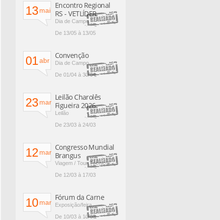
Encontro Regional
13
mai
RS - VETLÍDER
Dia de Campo
De 13/05 à 13/05
Convenção
01
abr
Dia de Campo
De 01/04 à 30/04
Leilão Charolês
23
mar
Figueira 2026
Leilão
De 23/03 à 24/03
Congresso Mundial
12
mar
Brangus
Viagem / Tour Técnico
De 12/03 à 17/03
Fórum da Carne
10
mar
Exposição/feira
De 10/03 à 10/03