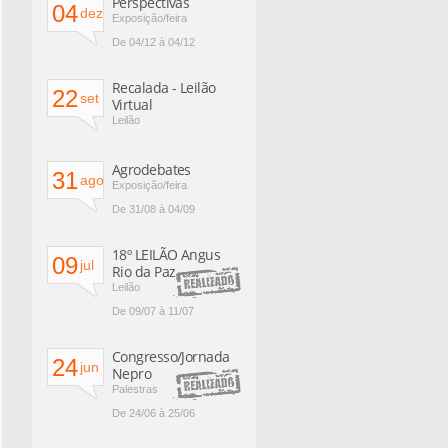
Perspectivas
04
dez
Exposição/feira
De 04/12 à 04/12
Recalada - Leilão
22
set
Virtual
Leilão
Agrodebates
31
ago
Exposição/feira
De 31/08 à 04/09
18º LEILÃO Angus
09
jul
Rio da Paz
Leilão
De 09/07 à 11/07
Congresso/Jornada
24
jun
Nepro
Palestras
De 24/06 à 25/06