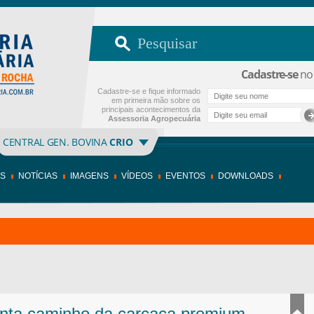
Cadastre-se
no 
Cadastre-se e fique informado
em primeira mão sobre os
principais acontecimentos da
Assessoria Agropecuária
CENTRAL GEN. BOVINA
CRIO
OS
NOTÍCIAS
IMAGENS
VÍDEOS
EVENTOS
DOWNLOADS
nta caminho da carcaça premium