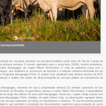
a carcaça premium
odução de carcaças premium na pecuária brasileira serão tema de Dia de Campo da
na próxima semana. O evento, agendado para a sexta-feira (15/05), reunirá produtores,
cuária Maragogipe, do criador Wilson Brochmann. O ciclo de palestras conta com o
arques, que detalhará os processos da fazenda e a seleção criteriosa lastreada em um
 Programa Maragogipe Prime. O projeto será detalhado pela diretora técnica da DGT
rodução e análise dos dados de ultrassonografia de carcaça obtidos de reprodutores da
a Maragogipe, momento em que a propriedade ofertará 112 animais superiores de seu
(horário de Brasília). A expectativa, pontua o criador Wilson Brochmann, é disponibilizar
da ao longo dos últimos 50 anos pela Maragogipe. Neste ano, o gado chega à pista com
rama Maragogipe Prime. Inéditas em gado Nelore Ceip, as informações agregam dados
a de carcaça realizados em todos os reprodutores e matrizes. “É uma ferramenta potente
bilidade e que permitem a produção de descendentes superiores para produção de carne