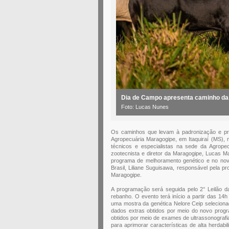
Dia de Campo apresenta caminho d
Foto: Lucas Nunes
Os caminhos que levam à padronização e pr
Agropecuária Maragogipe, em Itaquiraí (MS), 
técnicos e especialistas na sede da Agrope
zootecnista e diretor da Maragogipe, Lucas M
programa de melhoramento genético e no novo
Brasil, Liliane Suguisawa, responsável pela p
Maragogipe.
A programação será seguida pelo 2° Leilão d
rebanho. O evento terá início a partir das 14h 
uma mostra da genética Nelore Ceip seleciona
dados extras obtidos por meio do novo prog
obtidos por meio de exames de ultrassonografi
para aprimorar características de alta herda