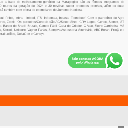
que a base do melhoramento genético da Maragogipe são as fêmeas integrantes do
 80 touros da geração de 2024 e 30 novilhas super precoces prenhas, além de duas
tará também com oferta de exemplares de Jumento Nacional.
, Friboi, Inbra - Inbeef, IFB, Inframata, Inpasa, Tecnobeef. Com o patrocínio de Agro
res, Zoetis. Os parceiros/Centrais são AG/Select Sires, CRV Lagoa, Genex, Semex, ST
a, Banco do Brasil, Brutale, Campo Fácil, Casa do Criador, C-Vale, Eletro Garrincha, MS
, Sicredi, Unipetro, Vagner Farias, Zampiva Assessoria Veterinária, ABC Boran, Pro@ e o
ntral Leilões, DeltaGen e Gensys.