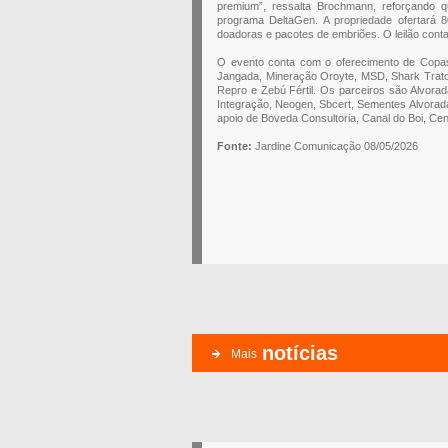
premium”, ressalta Brochmann, reforçando 
programa DeltaGen. A propriedade ofertará
doadoras e pacotes de embriões. O leilão con
O evento conta com o oferecimento de Copasul
Jangada, Mineração Oroyte, MSD, Shark Trato
Repro e Zebú Fértil. Os parceiros são Alvorad
Integração, Neogen, Sbcert, Sementes Alvorada
apoio de Boveda Consultoria, Canal do Boi, Ce
Fonte:
Jardine Comunicação 08/05/2026
notícias
Mais