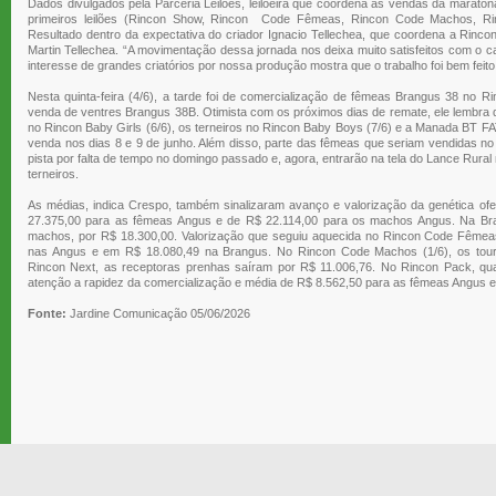
Dados divulgados pela Parceria Leilões, leiloeira que coordena as vendas da maraton
primeiros leilões (Rincon Show, Rincon Code Fêmeas, Rincon Code Machos, Ri
Resultado dentro da expectativa do criador Ignacio Tellechea, que coordena a Rincon
Martin Tellechea. “A movimentação dessa jornada nos deixa muito satisfeitos com o c
interesse de grandes criatórios por nossa produção mostra que o trabalho foi bem feito
Nesta quinta-feira (4/6), a tarde foi de comercialização de fêmeas Brangus 38 no Ri
venda de ventres Brangus 38B. Otimista com os próximos dias de remate, ele lembra 
no Rincon Baby Girls (6/6), os terneiros no Rincon Baby Boys (7/6) e a Manada BT FA
venda nos dias 8 e 9 de junho. Além disso, parte das fêmeas que seriam vendidas 
pista por falta de tempo no domingo passado e, agora, entrarão na tela do Lance Rural
terneiros.
As médias, indica Crespo, também sinalizaram avanço e valorização da genética ofe
27.375,00 para as fêmeas Angus e de R$ 22.114,00 para os machos Angus. Na Br
machos, por R$ 18.300,00. Valorização que seguiu aquecida no Rincon Code Fêmea
nas Angus e em R$ 18.080,49 na Brangus. No Rincon Code Machos (1/6), os tour
Rincon Next, as receptoras prenhas saíram por R$ 11.006,76. No Rincon Pack, qu
atenção a rapidez da comercialização e média de R$ 8.562,50 para as fêmeas Angus e 
Fonte:
Jardine Comunicação 05/06/2026