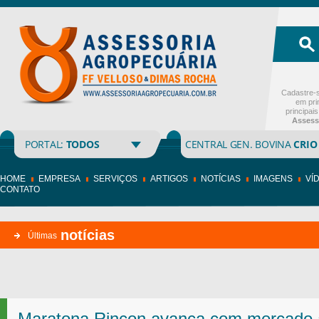
Cadastre-s
em pri
principai
Assess
PORTAL:
TODOS
CENTRAL GEN. BOVINA
CRIO
HOME
EMPRESA
SERVIÇOS
ARTIGOS
NOTÍCIAS
IMAGENS
VÍ
CONTATO
notícias
Últimas
Maratona Rincon avança com mercado 