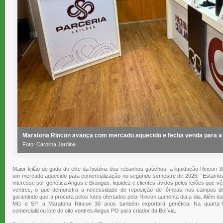
Maratona Rincon avança com mercado aquecido e fecha venda para a 
Foto: Carolina Jardine
Maior leilão de gado de elite da história dos rebanhos gaúchos, a liquidação Rincon
um mercado aquecido para comercialização no segundo semestre de 2026. “Estamos
interesse por genética Angus e Brangus, liquidez e clientes ávidos pelos leilões que v
ventres, o que demonstra a necessidade de reposição de fêmeas nos campos do Su
garantindo que a procura pelos lotes ofertados pela Rincon aumenta dia a dia. Além d
MG e SP, a Maratona Rincon 30 anos também exportará genética. Na quarta-fe
comercializou lote de oito ventres Angus PO para criador da Bolívia.