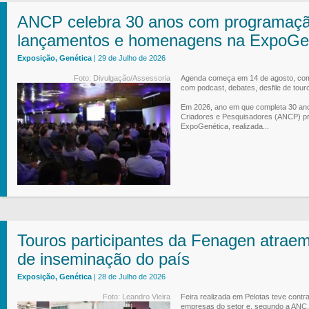
ANCP celebra 30 anos com programação
lançamentos e homenagens na ExpoGe
Exposição, Genética
| 29 de Julho de 2026
Foto: Divulgação/Assessoria
Agenda começa em 14 de agosto, com 
com podcast, debates, desfile de tour
Em 2026, ano em que completa 30 an
Criadores e Pesquisadores (ANCP) pr
ExpoGenética, realizada...
Touros participantes da Fenagen atraem
de inseminação do país
Exposição, Genética
| 28 de Julho de 2026
Foto: Leandro Vieira
Feira realizada em Pelotas teve contr
empresas do setor e, segundo a ANC, 