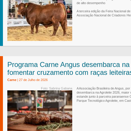
de alto desempenho
A terceira edição da Feira Nacional d
Associação Nacional de Criadores Her
Programa Carne Angus desembarca na A
fomentar cruzamento com raças leiteira
Carne
| 27 de Julho de 2026
Foto: Sabrina Gabana
A Associação Brasileira de Angus, po
desembarca na Agroleite 2026, maior vi
estande junto à parceira paranaense 
Parque Tecnológico Agroleite, em Cas