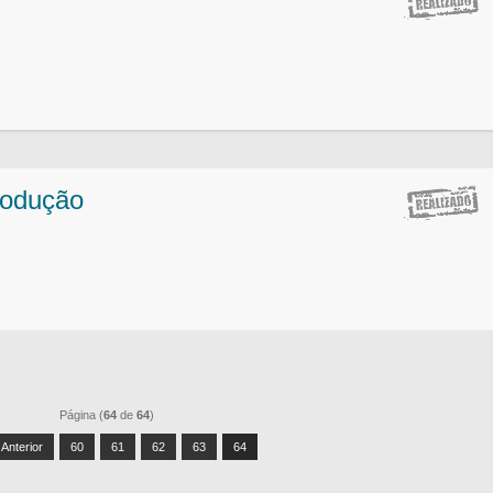
rodução
Página (
64
de
64
)
Anterior
60
61
62
63
64