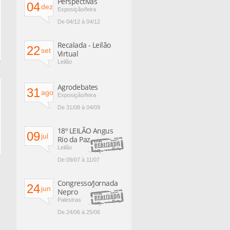
Perspectivas
04
dez
Exposição/feira
De 04/12 à 04/12
Recalada - Leilão
22
set
Virtual
Leilão
Agrodebates
31
ago
Exposição/feira
De 31/08 à 04/09
18º LEILÃO Angus
09
jul
Rio da Paz
Leilão
De 09/07 à 11/07
Congresso/Jornada
24
jun
Nepro
Palestras
De 24/06 à 25/06