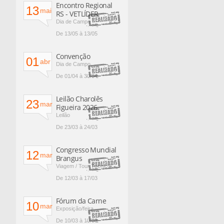
Encontro Regional
13
mai
RS - VETLÍDER
Dia de Campo
De 13/05 à 13/05
Convenção
01
abr
Dia de Campo
De 01/04 à 30/04
Leilão Charolês
23
mar
Figueira 2026
Leilão
De 23/03 à 24/03
Congresso Mundial
12
mar
Brangus
Viagem / Tour Técnico
De 12/03 à 17/03
Fórum da Carne
10
mar
Exposição/feira
De 10/03 à 10/03