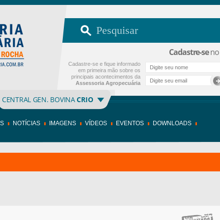
Cadastre-se
no 
Cadastre-se e fique informado
em primeira mão sobre os
principais acontecimentos da
Assessoria Agropecuária
CENTRAL GEN. BOVINA
CRIO
OS
NOTÍCIAS
IMAGENS
VÍDEOS
EVENTOS
DOWNLOADS