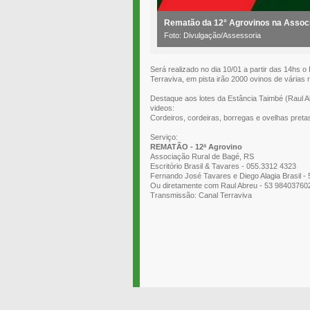
Rematão da 12° Agrovinos na Assoc
Foto: Divulgação/Assessoria
Será realizado no dia 10/01 a partir das 14hs
Terraviva, em pista irão 2000 ovinos de várias 
Destaque aos lotes da Estância Taimbé (Raul A
videos:
Cordeiros, cordeiras, borregas e ovelhas preta
Serviço:
REMATÃO - 12ª Agrovino
Associação Rural de Bagé, RS
Escritório Brasil & Tavares - 055.3312 4323
Fernando José Tavares e Diego Alagia Brasil -
Ou diretamente com Raul Abreu - 53 98403760
Transmissão: Canal Terraviva