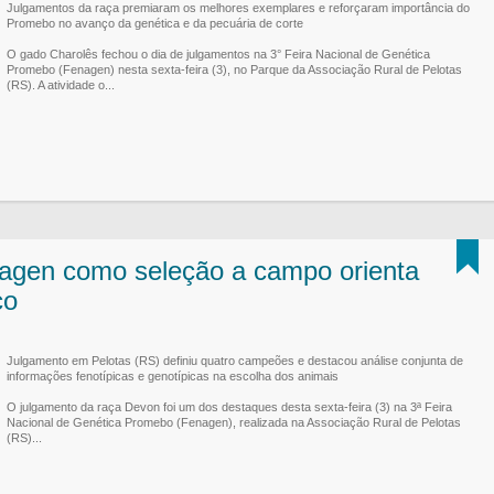
Julgamentos da raça premiaram os melhores exemplares e reforçaram importância do
Promebo no avanço da genética e da pecuária de corte
O gado Charolês fechou o dia de julgamentos na 3° Feira Nacional de Genética
Promebo (Fenagen) nesta sexta-feira (3), no Parque da Associação Rural de Pelotas
(RS). A atividade o...
agen como seleção a campo orienta
co
Julgamento em Pelotas (RS) definiu quatro campeões e destacou análise conjunta de
informações fenotípicas e genotípicas na escolha dos animais
O julgamento da raça Devon foi um dos destaques desta sexta-feira (3) na 3ª Feira
Nacional de Genética Promebo (Fenagen), realizada na Associação Rural de Pelotas
(RS)...