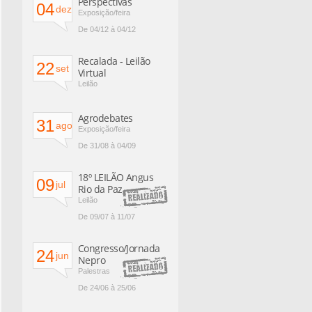
Perspectivas
04
dez
Exposição/feira
De 04/12 à 04/12
Recalada - Leilão
22
set
Virtual
Leilão
Agrodebates
31
ago
Exposição/feira
De 31/08 à 04/09
18º LEILÃO Angus
09
jul
Rio da Paz
Leilão
De 09/07 à 11/07
Congresso/Jornada
24
jun
Nepro
Palestras
De 24/06 à 25/06