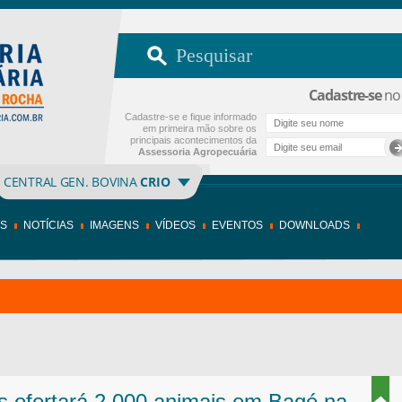
Cadastre-se
no 
Cadastre-se e fique informado
em primeira mão sobre os
principais acontecimentos da
Assessoria Agropecuária
CENTRAL GEN. BOVINA
CRIO
OS
NOTÍCIAS
IMAGENS
VÍDEOS
EVENTOS
DOWNLOADS
 ofertará 2.000 animais em Bagé na