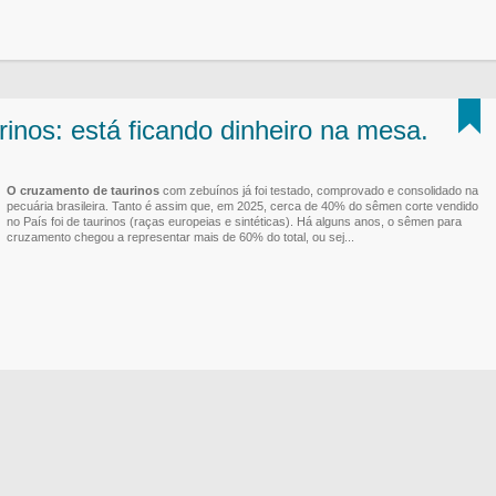
inos: está ficando dinheiro na mesa.
O cruzamento de taurinos
com zebuínos já foi testado, comprovado e consolidado na
pecuária brasileira. Tanto é assim que, em 2025, cerca de 40% do sêmen corte vendido
no País foi de taurinos (raças europeias e sintéticas). Há alguns anos, o sêmen para
cruzamento chegou a representar mais de 60% do total, ou sej...