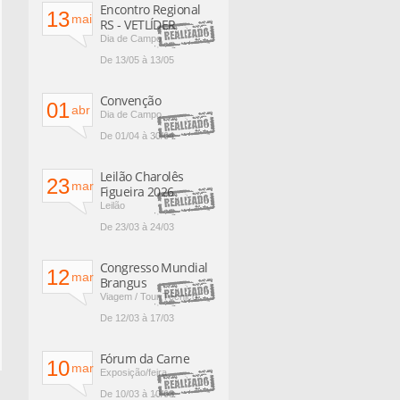
Encontro Regional
13
mai
RS - VETLÍDER
Dia de Campo
De 13/05 à 13/05
Convenção
01
abr
Dia de Campo
De 01/04 à 30/04
Leilão Charolês
23
mar
Figueira 2026
Leilão
De 23/03 à 24/03
Congresso Mundial
12
mar
Brangus
Viagem / Tour Técnico
De 12/03 à 17/03
Fórum da Carne
10
mar
Exposição/feira
De 10/03 à 10/03