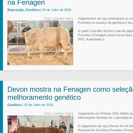
na Fenagen
Exposição, Genética
| 04 de Julho de 2026
Foto: Leandro Vieira
Julgamentos da raça premiaram os me
Promebo no avanço da genética e da 
O gado Charolês fechou o dia de julg
Promebo (Fenagen) nesta sexta-feira 
(RS). A atividade o...
Devon mostra na Fenagen como seleção
melhoramento genético
Genética
| 03 de Julho de 2026
Foto: Leandro Vieira
Julgamento em Pelotas (RS) definiu q
informações fenotípicas e genotípicas
O julgamento da raça Devon foi um dos
Nacional de Genética Promebo (Fenage