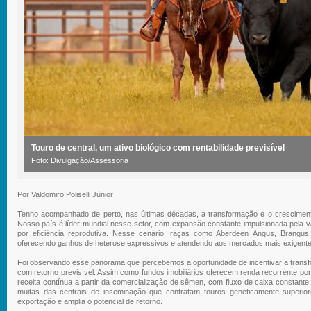
Touro de central, um ativo biológico com rentabilidade previsível
Foto: Divulgação/Assessoria
Por Valdomiro Poliselli Júnior
Tenho acompanhado de perto, nas últimas décadas, a transformação e o crescimento 
Nosso país é líder mundial nesse setor, com expansão constante impulsionada pela 
por eficiência reprodutiva. Nesse cenário, raças como Aberdeen Angus, Brangu
oferecendo ganhos de heterose expressivos e atendendo aos mercados mais exigente
Foi observando esse panorama que percebemos a oportunidade de incentivar a transfo
com retorno previsível. Assim como fundos imobiliários oferecem renda recorrente por
receita contínua a partir da comercialização de sêmen, com fluxo de caixa constante.
muitas das centrais de inseminação que contratam touros geneticamente superior
exportação e amplia o potencial de retorno.