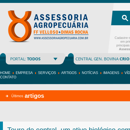
Cadastre-s
em pri
principai
Assess
PORTAL:
TODOS
CENTRAL GEN. BOVINA
CRIO
HOME
EMPRESA
SERVIÇOS
ARTIGOS
NOTÍCIAS
IMAGENS
VÍ
CONTATO
artigos
Últimos
Touro de central, um ativo biológico com