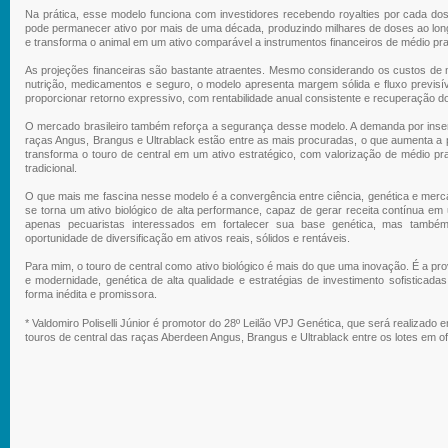
Na prática, esse modelo funciona com investidores recebendo royalties por cada do
pode permanecer ativo por mais de uma década, produzindo milhares de doses ao long
e transforma o animal em um ativo comparável a instrumentos financeiros de médio pr
As projeções financeiras são bastante atraentes. Mesmo considerando os custos de 
nutrição, medicamentos e seguro, o modelo apresenta margem sólida e fluxo previsí
proporcionar retorno expressivo, com rentabilidade anual consistente e recuperação do
O mercado brasileiro também reforça a segurança desse modelo. A demanda por insemi
raças Angus, Brangus e Ultrablack estão entre as mais procuradas, o que aumenta a pre
transforma o touro de central em um ativo estratégico, com valorização de médio p
tradicional.
O que mais me fascina nesse modelo é a convergência entre ciência, genética e merc
se torna um ativo biológico de alta performance, capaz de gerar receita contínua em
apenas pecuaristas interessados em fortalecer sua base genética, mas també
oportunidade de diversificação em ativos reais, sólidos e rentáveis.
Para mim, o touro de central como ativo biológico é mais do que uma inovação. É a pro
e modernidade, genética de alta qualidade e estratégias de investimento sofisticada
forma inédita e promissora.
* Valdomiro Poliselli Júnior é promotor do 28º Leilão VPJ Genética, que será realizad
touros de central das raças Aberdeen Angus, Brangus e Ultrablack entre os lotes em of