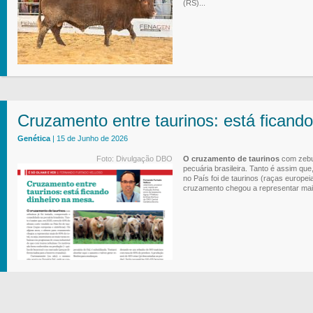
(RS)...
Cruzamento entre taurinos: está ficando
Genética
| 15 de Junho de 2026
Foto: Divulgação DBO
O cruzamento de taurinos
com zebuí
pecuária brasileira. Tanto é assim q
no País foi de taurinos (raças europei
cruzamento chegou a representar mais 