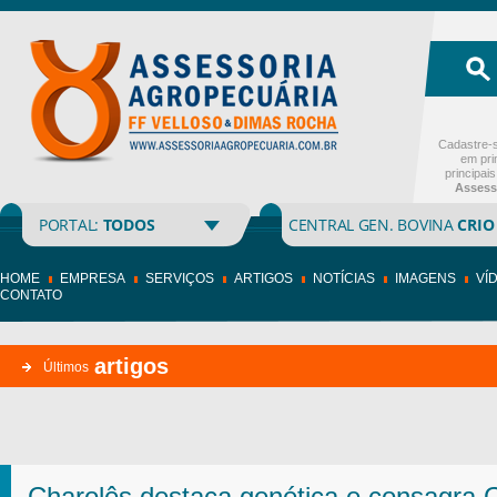
Cadastre-s
em pri
principai
Assess
PORTAL:
TODOS
CENTRAL GEN. BOVINA
CRIO
HOME
EMPRESA
SERVIÇOS
ARTIGOS
NOTÍCIAS
IMAGENS
VÍ
CONTATO
artigos
Últimos
Charolês destaca genética e consagr