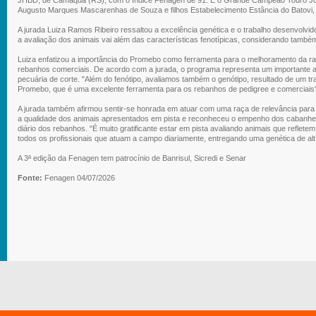
Augusto Marques Mascarenhas de Souza e filhos Estabelecimento Estância do Batovi, 
A jurada Luiza Ramos Ribeiro ressaltou a excelência genética e o trabalho desenvolvid
a avaliação dos animais vai além das características fenotípicas, considerando també
Luiza enfatizou a importância do Promebo como ferramenta para o melhoramento da r
rebanhos comerciais. De acordo com a jurada, o programa representa um importante al
pecuária de corte. "Além do fenótipo, avaliamos também o genótipo, resultado de um tr
Promebo, que é uma excelente ferramenta para os rebanhos de pedigree e comerciais"
A jurada também afirmou sentir-se honrada em atuar com uma raça de relevância para o
a qualidade dos animais apresentados em pista e reconheceu o empenho dos cabanhei
diário dos rebanhos. "É muito gratificante estar em pista avaliando animais que reflete
todos os profissionais que atuam a campo diariamente, entregando uma genética de altí
A 3ª edição da Fenagen tem patrocínio de Banrisul, Sicredi e Senar
Fonte:
Fenagen 04/07/2026