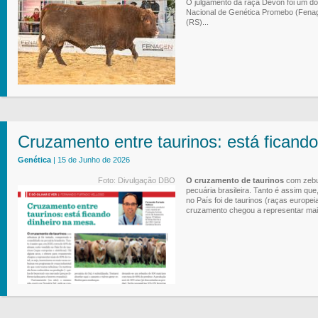
O julgamento da raça Devon foi um dos
Nacional de Genética Promebo (Fenage
(RS)...
Cruzamento entre taurinos: está ficando
Genética
| 15 de Junho de 2026
Foto: Divulgação DBO
O cruzamento de taurinos
com zebuí
pecuária brasileira. Tanto é assim q
no País foi de taurinos (raças europei
cruzamento chegou a representar mais 