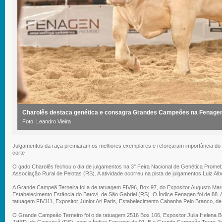
Charolês destaca genética e consagra Grandes Campeões na Fenage
Foto: Leandro Vieira
Julgamentos da raça premiaram os melhores exemplares e reforçaram importância do
corte
O gado Charolês fechou o dia de julgamentos na 3° Feira Nacional de Genética Promeb
Associação Rural de Pelotas (RS). A atividade ocorreu na pista de julgamentos Luiz Albe
A Grande Campeã Terneira foi a de tatuagem FIV96, Box 97, do Expositor Augusto Ma
Estabelecimento Estância do Batovi, de São Gabriel (RS). O Índice Fenagen foi de 8
tatuagem FIV111, Expositor Júnior Ari Paris, Estabelecimento Cabanha Pelo Branco, de
O Grande Campeão Terneiro foi o de tatuagem 2516 Box 106, Expositor Julia Helena 
JHBD, de Camaquã (RS), com o Índice Fenagen de 91. E o Grande Campeão Touro Jove