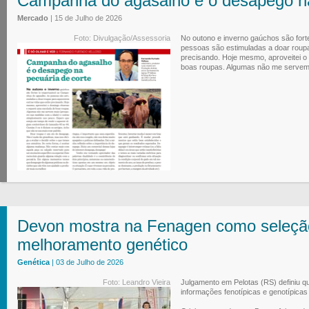
Campanha do agasalho é o desapego na
Mercado
| 15 de Julho de 2026
Foto: Divulgação/Assessoria
No outono e inverno gaúchos são for
pessoas são estimuladas a doar roup
precisando. Hoje mesmo, aproveitei 
boas roupas. Algumas não me servem m
Devon mostra na Fenagen como seleção
melhoramento genético
Genética
| 03 de Julho de 2026
Foto: Leandro Vieira
Julgamento em Pelotas (RS) definiu q
informações fenotípicas e genotípicas