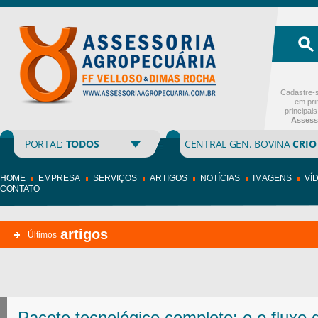
Cadastre-s
em pri
principai
Assess
PORTAL:
TODOS
CENTRAL GEN. BOVINA
CRIO
HOME
EMPRESA
SERVIÇOS
ARTIGOS
NOTÍCIAS
IMAGENS
VÍ
CONTATO
artigos
Últimos
Pacote tecnológico completo: e o fluxo 