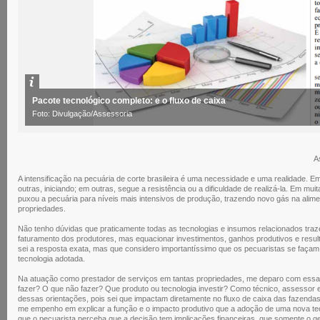
Pacote tecnológico completo: e o fluxo de caixa
Foto: Divulgação/Assessoria
A
A intensificação na pecuária de corte brasileira é uma necessidade e uma realidade.
outras, iniciando; em outras, segue a resistência ou a dificuldade de realizá-la. Em mui
puxou a pecuária para níveis mais intensivos de produção, trazendo novo gás na alime
propriedades.
Não tenho dúvidas que praticamente todas as tecnologias e insumos relacionados traz
faturamento dos produtores, mas equacionar investimentos, ganhos produtivos e resu
sei a resposta exata, mas que considero importantíssimo que os pecuaristas se façam
tecnologia adotada.
Na atuação como prestador de serviços em tantas propriedades, me deparo com essas
fazer? O que não fazer? Que produto ou tecnologia investir? Como técnico, assessor e
dessas orientações, pois sei que impactam diretamente no fluxo de caixa das fazendas e
me empenho em explicar a função e o impacto produtivo que a adoção de uma nova tec
que o pecuarista perceba que a decisão tem implicações financeiras, que somente o ge