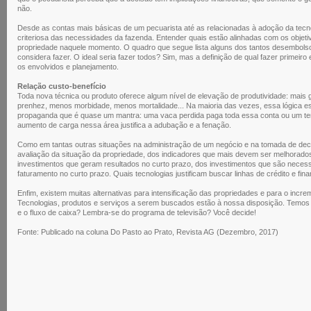
não.
Desde as contas mais básicas de um pecuarista até as relacionadas à adoção da tecnol
criteriosa das necessidades da fazenda. Entender quais estão alinhadas com os objetiv
propriedade naquele momento. O quadro que segue lista alguns dos tantos desembolso
considera fazer. O ideal seria fazer todos? Sim, mas a definição de qual fazer primei
os envolvidos e planejamento.
Relação custo-benefício
Toda nova técnica ou produto oferece algum nível de elevação de produtividade: mais 
prenhez, menos morbidade, menos mortalidade... Na maioria das vezes, essa lógica es
propaganda que é quase um mantra: uma vaca perdida paga toda essa conta ou um t
aumento de carga nessa área justifica a adubação e a fenação.
Como em tantas outras situações na administração de um negócio e na tomada de deci
avaliação da situação da propriedade, dos indicadores que mais devem ser melhorado
investimentos que geram resultados no curto prazo, dos investimentos que são necessá
faturamento no curto prazo. Quais tecnologias justificam buscar linhas de crédito e fi
Enfim, existem muitas alternativas para intensificação das propriedades e para o incr
Tecnologias, produtos e serviços a serem buscados estão à nossa disposição. Temos
e o fluxo de caixa? Lembra-se do programa de televisão? Você decide!
Fonte:
Publicado na coluna Do Pasto ao Prato, Revista AG (Dezembro, 2017)