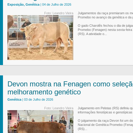
Exposição, Genética
| 04 de Julho de 2026
Foto: Leandro Vieira
Julgamentos da raça premiaram os me
Promebo no avanço da genética e da 
O gado Charolês fechou o dia de julg
Promebo (Fenagen) nesta sexta-feira 
(RS). A atividade o...
Devon mostra na Fenagen como seleção
melhoramento genético
Genética
| 03 de Julho de 2026
Foto: Leandro Vieira
Julgamento em Pelotas (RS) definiu q
informações fenotípicas e genotípicas
O julgamento da raça Devon foi um dos
Nacional de Genética Promebo (Fenage
(RS)...