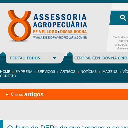
Cadastre-s
em pri
principai
Assess
PORTAL:
TODOS
CENTRAL GEN. BOVINA
CRIO
HOME
EMPRESA
SERVIÇOS
ARTIGOS
NOTÍCIAS
IMAGENS
VÍ
CONTATO
artigos
Últimos
Cultura de DEPs do que “cresce e se v