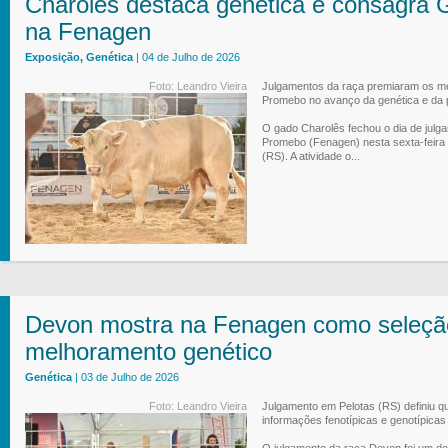
Charolês destaca genética e consagr
na Fenagen
Exposição, Genética
| 04 de Julho de 2026
Foto: Leandro Vieira
Julgamentos da raça premiaram os me
Promebo no avanço da genética e da 
O gado Charolês fechou o dia de julg
Promebo (Fenagen) nesta sexta-feira 
(RS). A atividade o...
Devon mostra na Fenagen como seleção
melhoramento genético
Genética
| 03 de Julho de 2026
Foto: Leandro Vieira
Julgamento em Pelotas (RS) definiu q
informações fenotípicas e genotípicas
O julgamento da raça Devon foi um dos