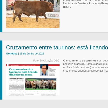
Nacional de Genética Promebo (Fenage
(RS)...
Cruzamento entre taurinos: está ficando
Genética
| 15 de Junho de 2026
Foto: Divulgação DBO
O cruzamento de taurinos
com zebuí
pecuária brasileira. Tanto é assim q
no País foi de taurinos (raças europei
cruzamento chegou a representar mais 