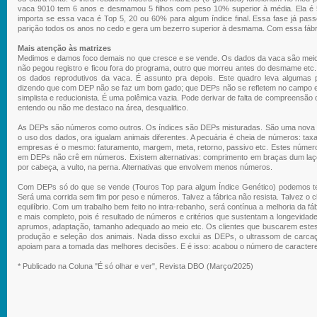
vaca 9010 tem 6 anos e desmamou 5 filhos com peso 10% superior à média. Ela é 5/
importa se essa vaca é Top 5, 20 ou 60% para algum índice final. Essa fase já pas
parição todos os anos no cedo e gera um bezerro superior à desmama. Com essa fábr
Mais atenção às matrizes
Medimos e damos foco demais no que cresce e se vende. Os dados da vaca são meio 
não pegou registro e ficou fora do programa, outro que morreu antes do desmame etc. P
os dados reprodutivos da vaca. É assunto pra depois. Este quadro leva algumas
dizendo que com DEP não se faz um bom gado; que DEPs não se refletem no campo e
simplista e reducionista. É uma polêmica vazia. Pode derivar de falta de compreensã
entendo ou não me destaco na área, desqualifico.
As DEPs são números como outros. Os índices são DEPs misturadas. São uma nova célu
o uso dos dados, ora igualam animais diferentes. A pecuária é cheia de números: ta
empresas é o mesmo: faturamento, margem, meta, retorno, passivo etc. Estes númer
em DEPs não crê em números. Existem alternativas: comprimento em braças dum laço
por cabeça, a vulto, na perna. Alternativas que envolvem menos números.
Com DEPs só do que se vende (Touros Top para algum Índice Genético) podemos te
Será uma corrida sem fim por peso e números. Talvez a fábrica não resista. Talvez o c
equilíbrio. Com um trabalho bem feito no intra-rebanho, será contínua a melhoria da fáb
e mais completo, pois é resultado de números e critérios que sustentam a longevidade
aprumos, adaptação, tamanho adequado ao meio etc. Os clientes que buscarem estes
produção e seleção dos animais. Nada disso exclui as DEPs, o ultrassom de carc
apoiam para a tomada das melhores decisões. E é isso: acabou o número de caracter
* Publicado na Coluna "É só olhar e ver", Revista DBO (Março/2025)