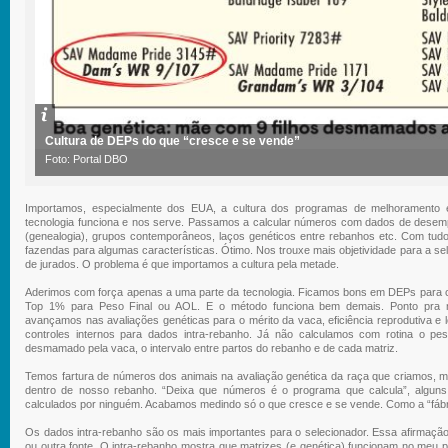
Cultura de DEPs do que “cresce e se vende”
Foto: Portal DBO
Importamos, especialmente dos EUA, a cultura dos programas de melhoramento 
tecnologia funciona e nos serve. Passamos a calcular números com dados de desemp
(genealogia), grupos contemporâneos, laços genéticos entre rebanhos etc. Com tudo
fazendas para algumas características. Ótimo. Nos trouxe mais objetividade para a
de jurados. O problema é que importamos a cultura pela metade.
Aderimos com força apenas a uma parte da tecnologia. Ficamos bons em DEPs para c
Top 1% para Peso Final ou AOL. E o método funciona bem demais. Ponto pra n
avançamos nas avaliações genéticas para o mérito da vaca, eficiência reprodutiva 
controles internos para dados intra-rebanho. Já não calculamos com rotina o p
desmamado pela vaca, o intervalo entre partos do rebanho e de cada matriz.
Temos fartura de números dos animais na avaliação genética da raça que criamos, 
dentro de nosso rebanho. “Deixa que números é o programa que calcula”, algu
calculados por ninguém. Acabamos medindo só o que cresce e se vende. Como a “fábrica
Os dados intra-rebanho são os mais importantes para o selecionador. Essa afirmação
ou outra fonte. O intra-rebanho mostra que matrizes (e genética) funcionam no meu 