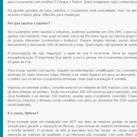
para cruzamento com novilhas F1 Angus x Nelore. Quem imaginaria: raça continental
Na grande pecuária da vaca zebuína, o cruzamento está consolidado, mas, na pecuár
assunto e talvez gerar reflexões para mudanças.
Por que taurino x taurino?
No cruzamento entre taurinos e zebuínos, podemos aumentar em 15%-20% o peso ao
ganhos são menores, mas pode-se obter cerca de 5% entre raças do mesmo grupo (br
de grupos diferentes (continental x britânico). Parece simples demais, porém d
faturamento) a desmamar 10% de bezerros a mais. Qual criador não gostaria de vend
A preocupação de não “bagunçar” o gado de cria é recorrente. Deve ter ori
despadronização. É importante ficar atento a isso e pensar em cruzamentos termina
do gado de cria.
Para cruzar taurino com taurino, seguem recomendações simplificadas: 1a ) consider
desfrutar de maior heterose (vigor híbrido) e ter maior impacto em peso ao desmame;
o melhor uso se dá em cruzamentos terminais, onde toda a produção é vendida.
Vejamos um exemplo prático, considerando-se um rebanho de 500 matrizes com taxa 
(já descontadas as perdas). Serão necessárias 100-125 bezerras para reposição, ent
essa finalidade e as demais 150 matrizes usadas para cruzamento (exemplo: Charol
bezerros (machos e fêmeas) serão vendidos com peso ao desmame 5%-10% superio
racial inalterado.
E o custo, Velloso?
Esse exemplo pode ser viabilizado com IATF nos lotes de matrizes paridas no tarde
sexado para garantir a reposição de fêmeas, o percentual de matrizes destinadas a
a receita também. O produtor de leite já percebeu isso faz tempo: as vacas super
obtenção de matrizes de qualidade, e as inferiores são cruzadas com corte (Beef 