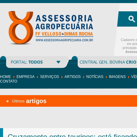
Cadastre-s
em pri
principai
Assess
PORTAL:
TODOS
CENTRAL GEN. BOVINA
CRIO
HOME
EMPRESA
SERVIÇOS
ARTIGOS
NOTÍCIAS
IMAGENS
VÍ
CONTATO
artigos
Últimos
Cruzamento entre taurinos: está ficando