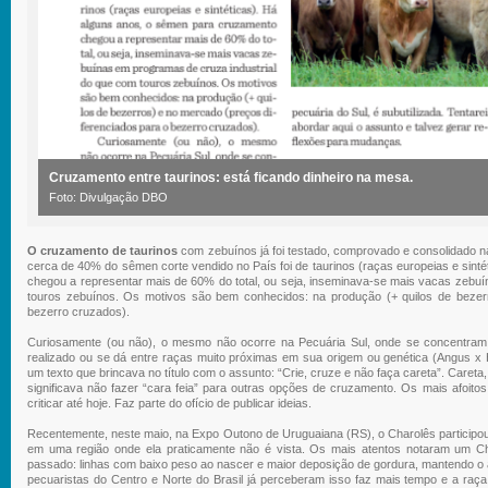
Cruzamento entre taurinos: está ficando dinheiro na mesa.
Foto: Divulgação DBO
O cruzamento de taurinos
com zebuínos já foi testado, comprovado e consolidado na
cerca de 40% do sêmen corte vendido no País foi de taurinos (raças europeias e sint
chegou a representar mais de 60% do total, ou seja, inseminava-se mais vacas zebu
touros zebuínos. Os motivos são bem conhecidos: na produção (+ quilos de bezer
bezerro cruzados).
Curiosamente (ou não), o mesmo não ocorre na Pecuária Sul, onde se concentram 
realizado ou se dá entre raças muito próximas em sua origem ou genética (Angus x 
um texto que brincava no título com o assunto: “Crie, cruze e não faça careta”. Careta
significava não fazer “cara feia” para outras opções de cruzamento. Os mais afoit
criticar até hoje. Faz parte do ofício de publicar ideias.
Recentemente, neste maio, na Expo Outono de Uruguaiana (RS), o Charolês participo
em uma região onde ela praticamente não é vista. Os mais atentos notaram um Cha
passado: linhas com baixo peso ao nascer e maior deposição de gordura, mantendo o a
pecuaristas do Centro e Norte do Brasil já perceberam isso faz mais tempo e a r