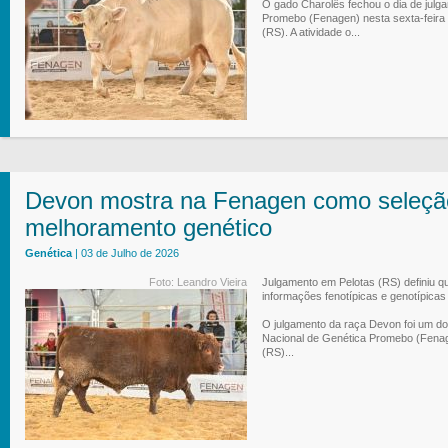
O gado Charolês fechou o dia de julg
Promebo (Fenagen) nesta sexta-feira 
(RS). A atividade o...
Devon mostra na Fenagen como seleção
melhoramento genético
Genética
| 03 de Julho de 2026
Foto: Leandro Vieira
Julgamento em Pelotas (RS) definiu q
informações fenotípicas e genotípicas
O julgamento da raça Devon foi um dos
Nacional de Genética Promebo (Fenage
(RS)...